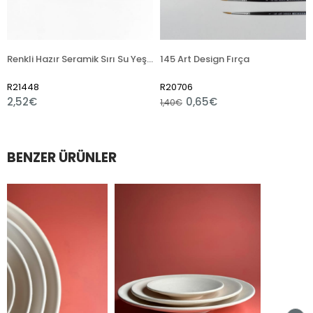
Renkli Hazır Seramik Sırı Su Yeşili 6135 (1050 °C)
145 Art Design Fırça
Desen 123 Ser
R20706
R6977
0,65€
3,48€
1,40€
BENZER ÜRÜNLER