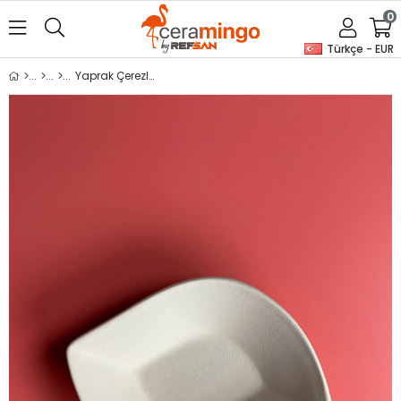
0
Türkçe - EUR
Yaprak Çerezlik 3'lü Seramik Bisküvi