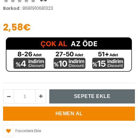
Barkod
:
8681910681323
2,58€
Favorilere Ekle