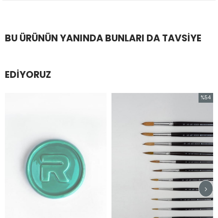
BU ÜRÜNÜN YANINDA BUNLARI DA TAVSIYE
EDIYORUZ
%54
İndirim
%54İndirim