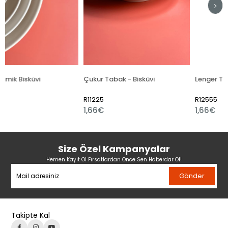
Çukur Tabak - Bisküvi
R11225
R12555
1,66€
1,66€
Size Özel Kampanyalar
Hemen Kayıt Ol Fırsatlardan Önce Sen Haberdar Ol!
Gönder
Takipte Kal