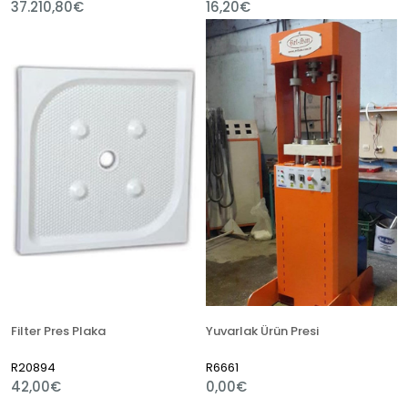
37.210,80€
16,20€
Filter Pres Plaka
Yuvarlak Ürün Presi
R20894
R6661
42,00€
0,00€