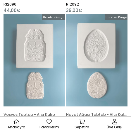
R12096
R12092
44,00€
39,00€
Ücretsiz Kargo
Ücretsiz Kargo
Vosvos Tabtab - Alçı Kalıp
Hayat Ağacı Tabtab - Alçı Kalıp
R12090
R12088
Anasayfa
Favorilerim
Sepetim
Üye Girişi