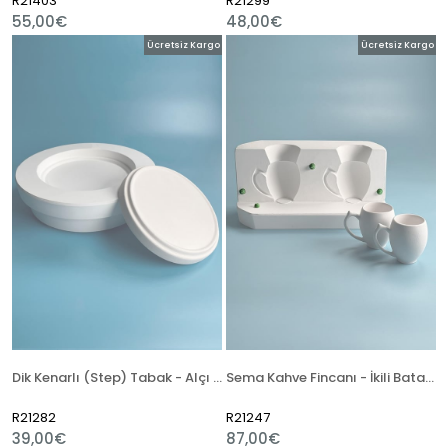
R21403
R21299
55,00€
48,00€
Ücretsiz Kargo
Ücretsiz Kargo
Dik Kenarlı (Step) Tabak - Alçı Kalıp
Sema Kahve Fincanı - İkili Batarya Alçı Kalıp
R21282
R21247
39,00€
87,00€