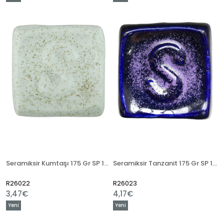
Ürün
Ürün
Seramiksir Kumtaşı 175 Gr SP 1375
Seramiksir Tanzanit 175 Gr SP 1385
R26022
R26023
3,47€
4,17€
Yeni
Yeni
Ürün
Ürün