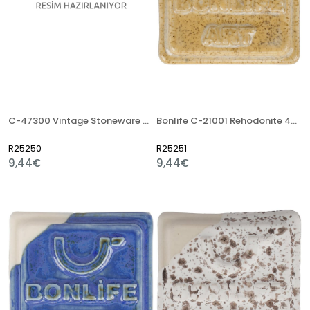
C-47300 Vintage Stoneware Artistik Sır
Bonlife C-21001 Rehodonite 400 Gr Stoneware Artistik Sır
R25250
R25251
9,44€
9,44€