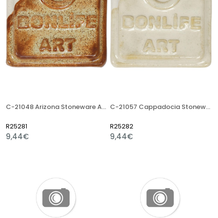
C-21048 Arizona Stoneware Artistik Sır
C-21057 Cappadocia Stoneware Artistik Sır
R25281
R25282
9,44€
9,44€