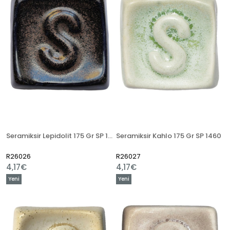
Seramiksir Lepidolit 175 Gr SP 1391
Seramiksir Kahlo 175 Gr SP 1460
R26026
R26027
4,17€
4,17€
Yeni
Yeni
Ürün
Ürün