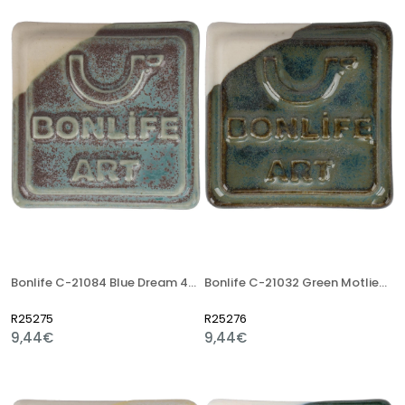
Bonlife C-21084 Blue Dream 400 Gr Stoneware Artistik Sır
Bonlife C-21032 Green Motlied 400 Gr Stoneware Artistik Sır
R25275
R25276
9,44€
9,44€