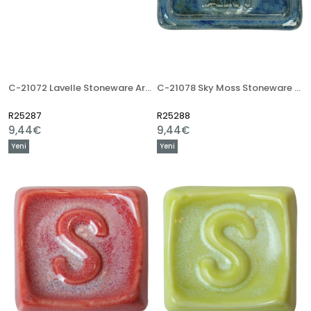
C-21072 Lavelle Stoneware Artistik Sır
C-21078 Sky Moss Stoneware Artistik Sır
R25287
R25288
9,44€
9,44€
Yeni
Yeni
Ürün
Ürün