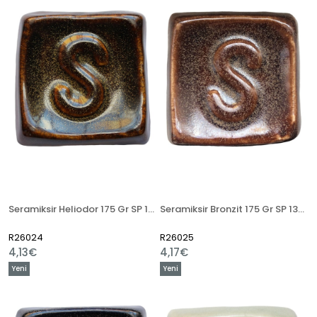
Seramiksir Heliodor 175 Gr SP 1387
Seramiksir Bronzit 175 Gr SP 1389
R26024
R26025
4,13€
4,17€
Yeni
Yeni
Ürün
Ürün