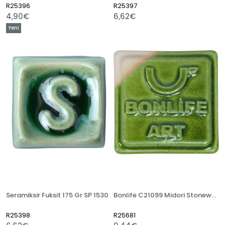
R25396
R25397
4,90€
6,62€
Yeni
Ürün
Seramiksir Fuksit 175 Gr SP 1530
Bonlife C21099 Midori Stoneware Artistik Sır
R25398
R25681