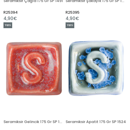
Seramiksir Çağla 175 Gr SP 1491
Seramiksir Şakayık 175 Gr SP 1495
R25394
R25395
4,90€
4,90€
Yeni
Yeni
Ürün
Ürün
Seramiksir Gelincik 175 Gr SP 1499
Seramiksir Apatit 175 Gr SP 1524