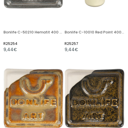
Bonlife C-50210 Hematit 400 Gr Stoneware Artistik Sır
Bonlife C-10010 Red Point 400 Gr Stoneware Artistik Sır
R25254
R25257
9,44€
9,44€