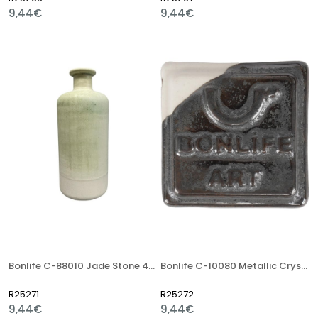
9,44€
9,44€
Bonlife C-88010 Jade Stone 400 Gr Stoneware Artistik Sır
Bonlife C-10080 Metallic Crystal 400 Gr Stoneware Artistik Sır
R25271
R25272
9,44€
9,44€