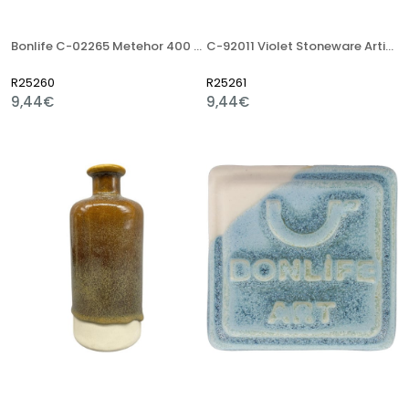
Bonlife C-02265 Metehor 400 Gr Stoneware Artistik Sır
C-92011 Violet Stoneware Artistik Sır
R25260
R25261
9,44€
9,44€