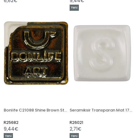
6,62€
9,44€
Yeni
Ürün
Bonlife C21088 Shine Brown Stoneware Artistik Sır
Seramiksir Transparan Mat 175 Gr SP 1371
R25682
R26021
9,44€
2,71€
Yeni
Yeni