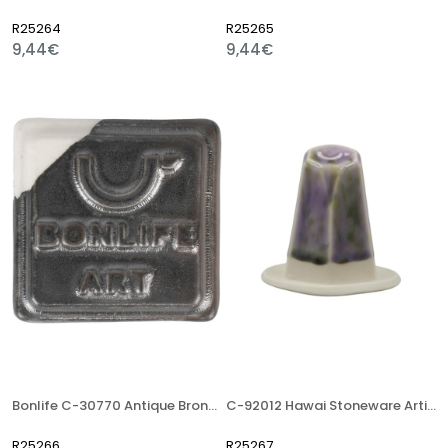
R25264
R25265
9,44€
9,44€
Bonlife C-30770 Antique Bronze 400 Gr Stoneware Artistik Sır
C-92012 Hawai Stoneware Artistik Sır
R25266
R25267