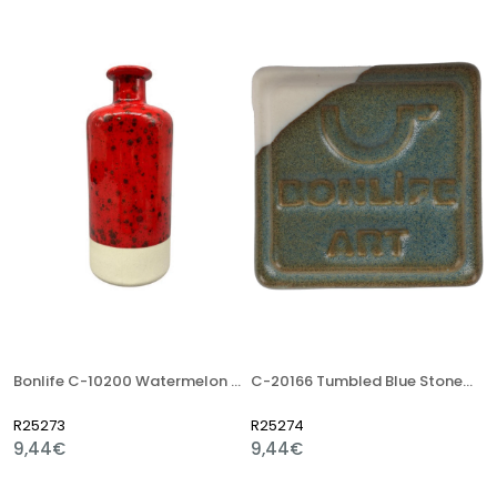
Bonlife C-10200 Watermelon Crystal 400 Gr Stoneware Artistik Sır
C-20166 Tumbled Blue Stoneware Artistik Sır
R25273
R25274
9,44€
9,44€