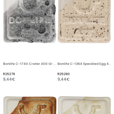
Bonlife C-1740 Crater 400 Gr Stoneware Artistik Sır
Bonlife C-1364 Speckled Egg 400 Gr Stoneware Artistik Sır
R25279
R25280
9,44€
9,44€