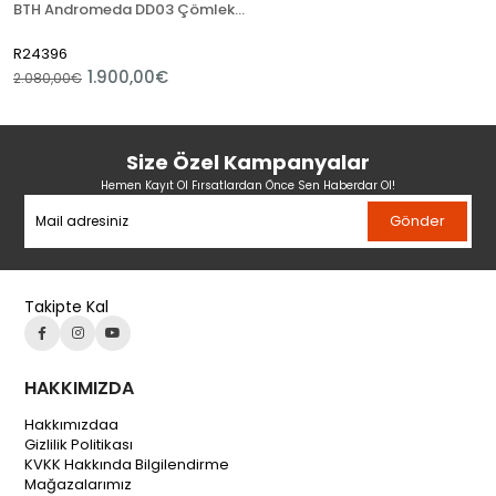
BTH Andromeda DD03 Çömlekçi Tornası
R24396
1.900,00€
2.080,00€
Size Özel Kampanyalar
Hemen Kayıt Ol Fırsatlardan Önce Sen Haberdar Ol!
Gönder
Takipte Kal
HAKKIMIZDA
Hakkımızdaa
Gizlilik Politikası
KVKK Hakkında Bilgilendirme
Mağazalarımız