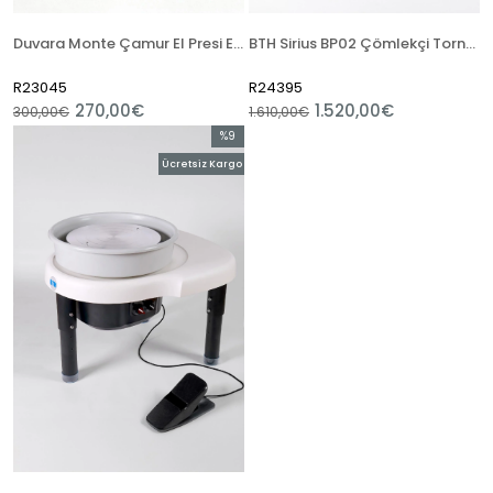
Duvara Monte Çamur El Presi Extruder
BTH Sirius BP02 Çömlekçi Tornası
R23045
R24395
270,00€
1.520,00€
300,00€
1.610,00€
%9
İndirim
Ücretsiz Kargo
%9İndirim