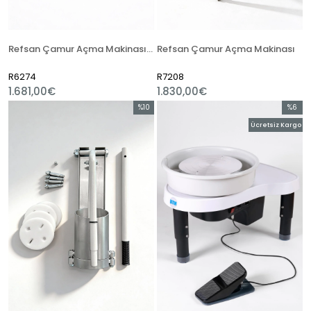
Refsan Çamur Açma Makinası (Masa Üstü)
Refsan Çamur Açma Makinası
R6274
R7208
1.681,00€
1.830,00€
%10
%6
İndirim
İndirim
Ücretsiz Kargo
%10İndirim
%6İndir