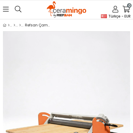
0
Türkçe - EUR
Refsan Çamur Açma Makinası (Masa Üstü)