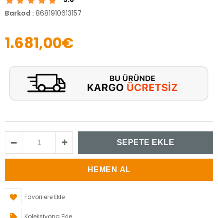
Barkod
:
8681910613157
1.681,00€
Favorilere Ekle
Koleksiyona Ekle