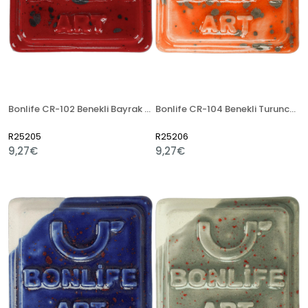
Bonlife CR-102 Benekli Bayrak Kırmızı 400 Gr Seramik Artistik Sır
Bonlife CR-104 Benekli Turuncu 400 Gr Seramik Artistik Sır
R25205
R25206
9,27€
9,27€