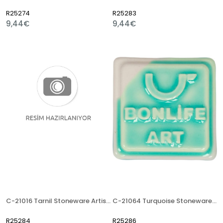
R25274
R25283
9,44€
9,44€
C-21016 Tarnil Stoneware Artistik Sır
C-21064 Turquoise Stoneware Artistik Sır
R25284
R25286