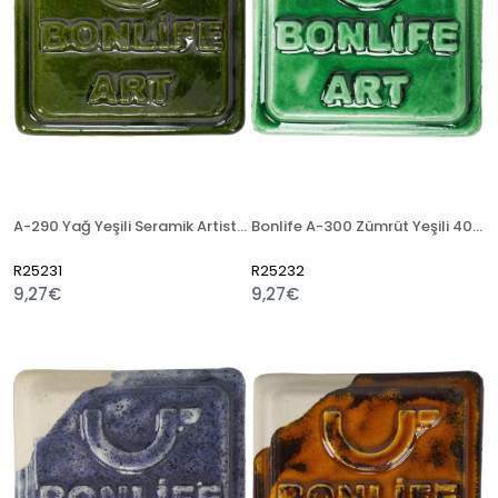
A-290 Yağ Yeşili Seramik Artistik Sır
Bonlife A-300 Zümrüt Yeşili 400 Gr Seramik Artistik Sır
R25231
R25232
9,27€
9,27€