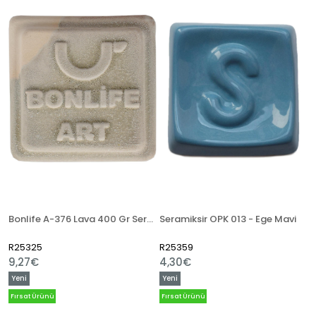
Bonlife A-376 Lava 400 Gr Seramik Artistik Sır
Seramiksir OPK 013 - Ege Mavi
R25325
R25359
9,27€
4,30€
Yeni
Yeni
Ürün
Ürün
Fırsat Ürünü
Fırsat Ürünü