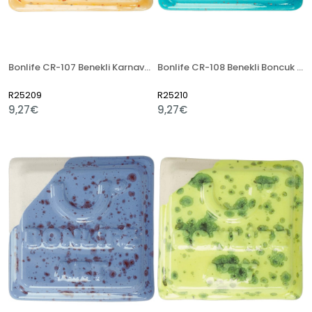
Bonlife CR-107 Benekli Karnaval 400 Gr Seramik Artistik Sır
Bonlife CR-108 Benekli Boncuk Mavi 400 Gr Seramik Artistik Sır
R25209
R25210
9,27€
9,27€