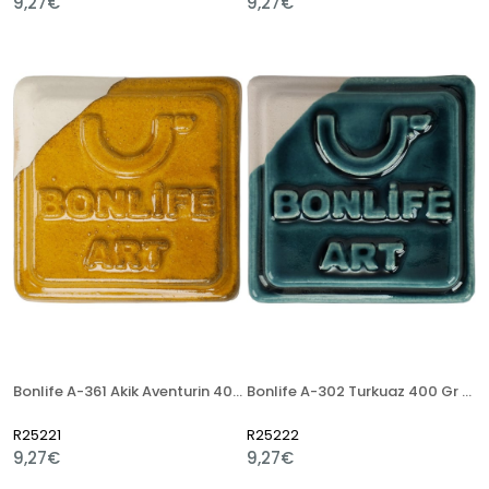
9,27€
9,27€
Bonlife A-361 Akik Aventurin 400 Gr Seramik Artistik Sır
Bonlife A-302 Turkuaz 400 Gr Seramik Artistik Sır
R25221
R25222
9,27€
9,27€