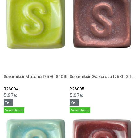
Seramiksir Matcha 175 Gr S 1015
Seramiksir Gülkurusu 175 Gr S 1021
R26004
R26005
5,97€
5,97€
Yeni
Yeni
Ürün
Ürün
Fırsat Ürünü
Fırsat Ürünü