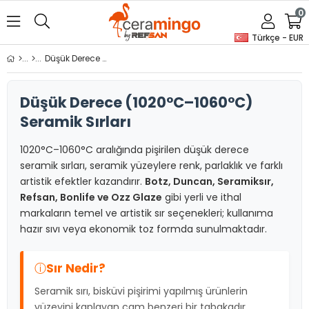
0
Türkçe - EUR
Düşük Derece Sırlar
Düşük Derece (1020°C–1060°C)
Seramik Sırları
1020°C–1060°C aralığında pişirilen düşük derece
seramik sırları, seramik yüzeylere renk, parlaklık ve farklı
artistik efektler kazandırır.
Botz, Duncan, Seramiksır,
Refsan, Bonlife ve Ozz Glaze
gibi yerli ve ithal
markaların temel ve artistik sır seçenekleri; kullanıma
hazır sıvı veya ekonomik toz formda sunulmaktadır.
ⓘ
Sır Nedir?
Seramik sırı, bisküvi pişirimi yapılmış ürünlerin
yüzeyini kaplayan cam benzeri bir tabakadır.