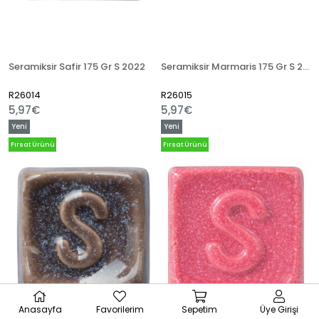
Seramiksir Safir 175 Gr S 2022
Seramiksir Marmaris 175 Gr S 2048
R26014
R26015
5,97€
5,97€
Yeni
Yeni
Ürün
Ürün
Fırsat Ürünü
Fırsat Ürünü
Anasayfa
Favorilerim
Sepetim
Üye Girişi