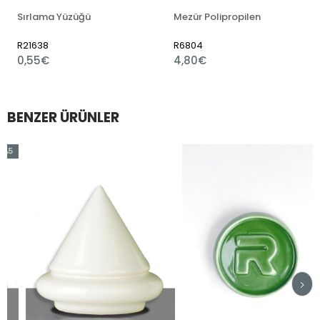
Sırlama Yüzüğü
Mezür Polipropilen
R21638
R6804
0,55€
4,80€
BENZER ÜRÜNLER
rim
ndirim