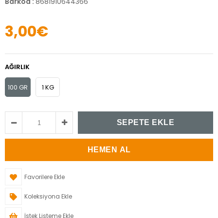
Barkod
:
8681910644366
3,00€
AĞIRLIK
100 GR
1 KG
Favorilere Ekle
Koleksiyona Ekle
İstek Listeme Ekle