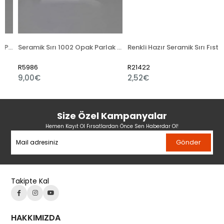
ı 1001 Transparan Parlak Toz
Seramik Sırı 1002 Opak Parlak Toz
Renkli Hazır Seramik Sırı Fıstık Yeşili 521-5
R5986
R21422
9,00€
2,52€
Size Özel Kampanyalar
Hemen Kayıt Ol Fırsatlardan Önce Sen Haberdar Ol!
Gönder
Takipte Kal
HAKKIMIZDA