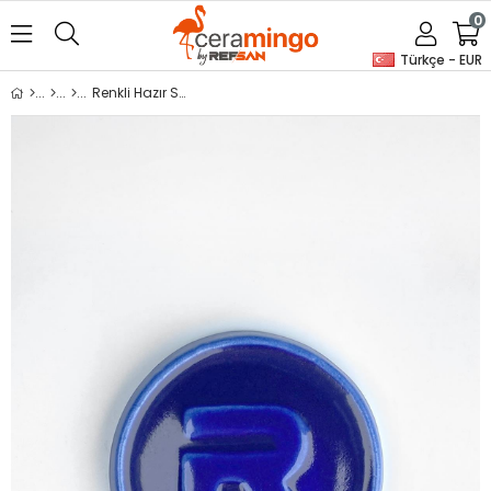
0
Türkçe - EUR
Renkli Hazır Seramik Sırı Alümina Mavi 351-5 (1050 °C)