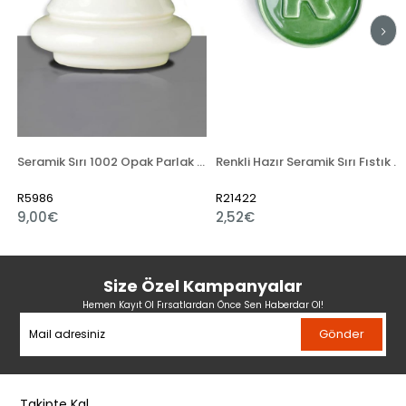
Seramik Sırı 1002 Opak Parlak Toz
Renkli Hazır Seramik Sırı Fıstık Yeşili 521-5
R5986
R21422
9,00€
2,52€
Size Özel Kampanyalar
Hemen Kayıt Ol Fırsatlardan Önce Sen Haberdar Ol!
Gönder
Takipte Kal