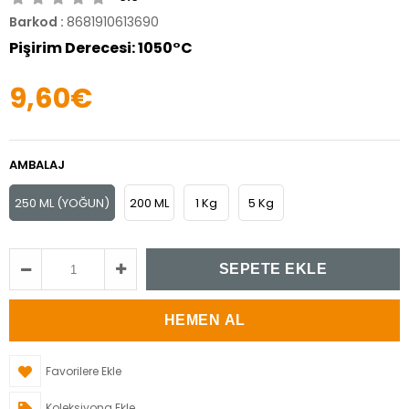
Barkod
:
8681910613690
Pişirim Derecesi: 1050°C
9,60€
AMBALAJ
250 ML (YOĞUN)
200 ML
1 Kg
5 Kg
Favorilere Ekle
Koleksiyona Ekle