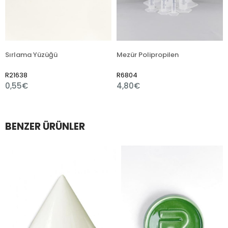
lama Yüzüğü
Mezür Polipropilen
638
R6804
R751
55€
4,80€
1,80
BENZER ÜRÜNLER
im
irim