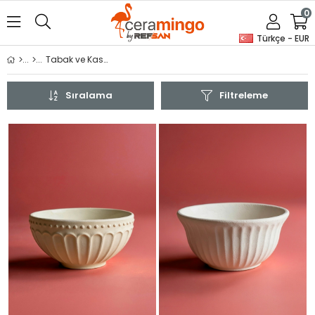
0
Türkçe - EUR
Tabak ve Kaseler
Sıralama
Filtreleme