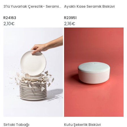
3'lü Yuvarlak Çerezlik- Seramik Bisküvi
Ayaklı Kase Seramik Bisküvi
R24163
R23951
2,10€
2,16€
Sirtaki Tabağı
Kutu Şekerlik Bisküvi