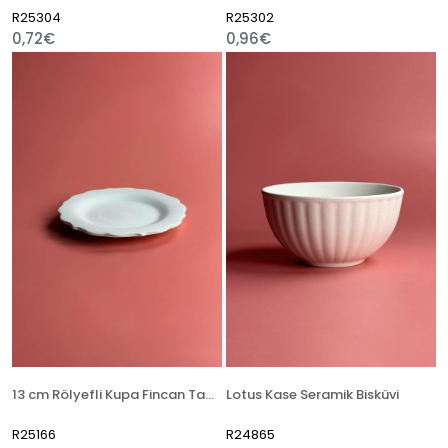
R25304
R25302
0,72€
0,96€
13 cm Rölyefli Kupa Fincan Tabağı - Seramik Bisküvi
Lotus Kase Seramik Bisküvi
R25166
R24865