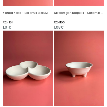
Yonca Kase - Seramik Bisküvi
Dikdörtgen Reçellik - Seramik Bisküvi
R24151
R24150
1,01€
1,08€