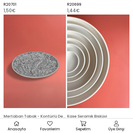
R20701
R20699
1,50€
1,44€
Mertaban Tabak - Kontürlü Desenli
Kase Seramik Bisküvi
R14754
R23627
Anasayfa
Favorilerim
Sepetim
Üye Girişi