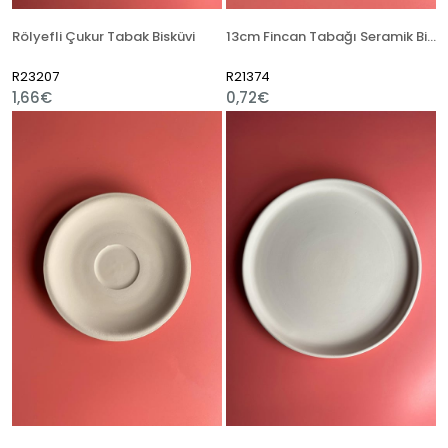
Rölyefli Çukur Tabak Bisküvi
13cm Fincan Tabağı Seramik Bisküvi
R23207
R21374
1,66€
0,72€