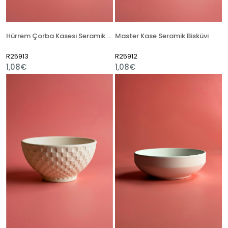
Hürrem Çorba Kasesi Seramik Bisküvi
Master Kase Seramik Bisküvi
R25913
R25912
1,08€
1,08€