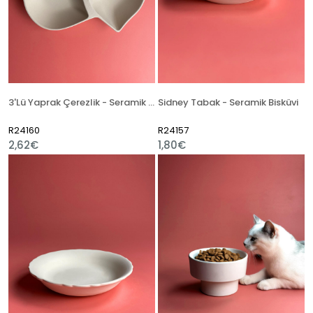
3'Lü Yaprak Çerezlik - Seramik Bisküvi
Sidney Tabak - Seramik Bisküvi
R24160
R24157
2,62€
1,80€