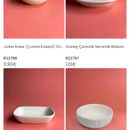
Joker Kase (Çorba Kasesi) 12cm Seramik Bisküvi
Güneş Çerezlik Seramik Bisküvi
R22798
R22797
0,90€
1,01€