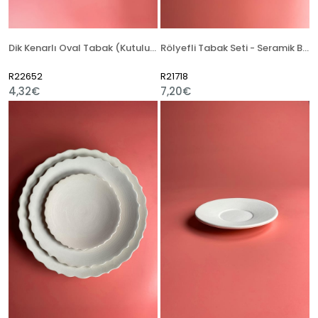
Dik Kenarlı Oval Tabak (Kutulu) - Seramik Bisküvi
Rölyefli Tabak Seti - Seramik Bisküvi
R22652
R21718
4,32€
7,20€