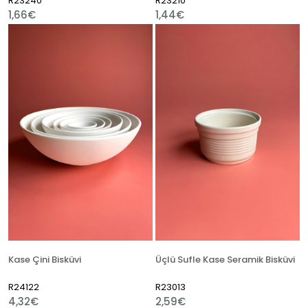
R23240
R23210
1,66€
1,44€
Kase Çini Bisküvi
Üçlü Sufle Kase Seramik Bisküvi
R24122
R23013
4,32€
2,59€