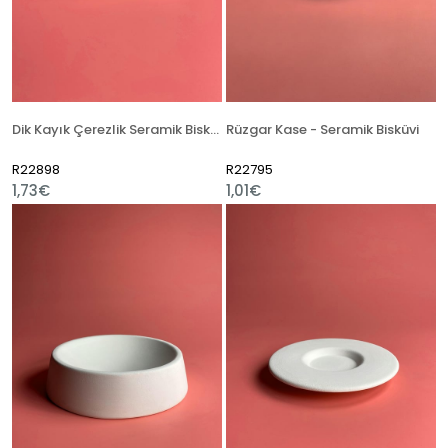
Dik Kayık Çerezlik Seramik Bisküvi
Rüzgar Kase - Seramik Bisküvi
R22898
R22795
1,73€
1,01€