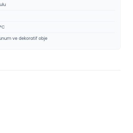
kulu
0°C
unum ve dekoratif obje