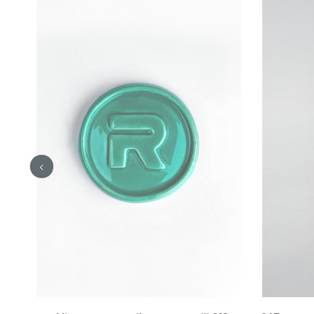
İndi
%54