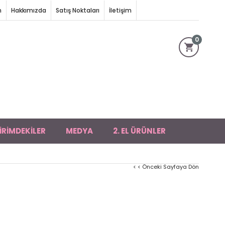
m
Hakkımızda
Satış Noktaları
İletişim
0
İRİMDEKİLER
MEDYA
2. EL ÜRÜNLER
< < Önceki Sayfaya Dön