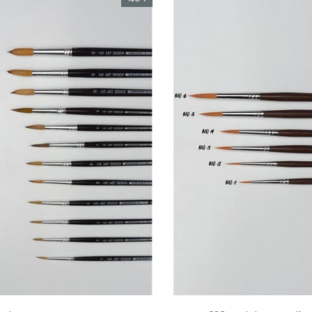
rim
İndirim