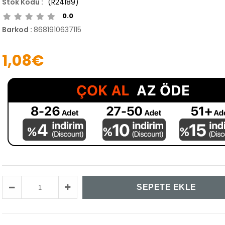
(R24189)
0.0
Barkod
:
8681910637115
1,08€