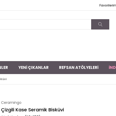
Favorileri
NLER
YENİ ÇIKANLAR
REFSAN ATÖLYELERİ
İND
sküvi
Ceramingo
Çizgili Kase Seramik Bisküvi