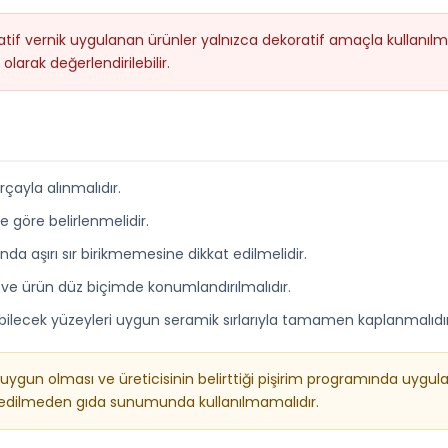
tif vernik uygulanan ürünler yalnızca dekoratif amaçla kullanılmal
arak değerlendirilebilir.
çayla alınmalıdır.
ne göre belirlenmelidir.
nda aşırı sır birikmemesine dikkat edilmelidir.
ı ve ürün düz biçimde konumlandırılmalıdır.
ilecek yüzeyleri uygun seramik sırlarıyla tamamen kaplanmalıdır
uygun olması ve üreticisinin belirttiği pişirim programında uygula
ol edilmeden gıda sunumunda kullanılmamalıdır.