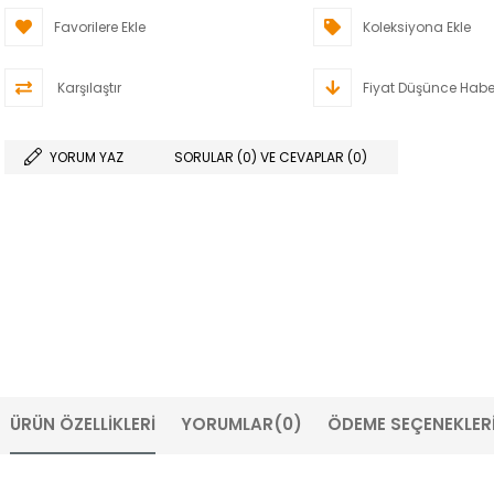
Favorilere Ekle
Koleksiyona Ekle
Karşılaştır
Fiyat Düşünce Habe
YORUM YAZ
SORULAR (0) VE CEVAPLAR (0)
ÜRÜN ÖZELLIKLERI
YORUMLAR
(0)
ÖDEME SEÇENEKLER