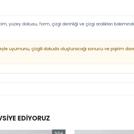
, yüzey dokusu, form, çizgi derinliği ve çizgi aralıkları bakımından
zeyle uyumunu, çizgili dokuda oluşturacağı sonucu ve pişirim dav
VSIYE EDIYORUZ
54