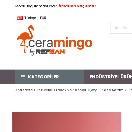
Mobil uygulamayı indir,
fırsatları kaçırma !
Türkçe - EUR
KATEGORİLER
ENDÜSTRİYEL ÜRÜ
Anasayfa
>
Bisküviler
>
Tabak ve Kaseler
>
Çizgili Kase Seramik Bi