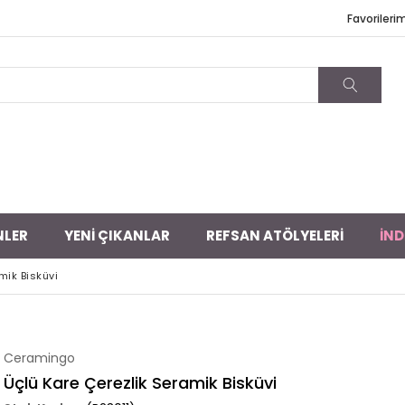
Favorileri
NLER
YENİ ÇIKANLAR
REFSAN ATÖLYELERİ
İND
mik Bisküvi
Ceramingo
Üçlü Kare Çerezlik Seramik Bisküvi