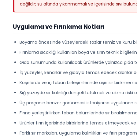
değildir; su altında yıkanmamalı ve içerisinde sıvı bulu
Uygulama ve Fırınlama Notları
Boyama öncesinde yüzeylerdeki tozlar temiz ve kuru bir 
Fırınlama sıcaklığı kullanılan boya ve sırın teknik bilgileri
Gıda sunumunda kullanılacak ürünlerde yalnızca gıda tem
İç yüzeyler, kenarlar ve gıdayla temas edecek alanlar den
Köşelerde ve iç taban birleşimlerinde aşırı sır birikmemes
Sığ yüzeyde sır kalınlığı dengeli tutulmalı ve akma riski
Üç parçanın benzer görünmesi isteniyorsa uygulanan sır 
Fırına yerleştirilirken taban bölümlerinde sır bırakılmamal
Ürünler fırın içerisinde birbirlerine temas etmeyecek ve 
Farklı sır markaları, uygulama kalınlıkları ve fırın progra