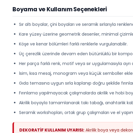
Boyama ve Kullanım Seçenekleri
Sır altı boyalar, çini boyaları ve seramik sırlarıyla renklendi
Kare yüzey üzerine geometrik desenler, minimal çizimler,
Köşe ve kenar bölümleri farklı renklerle vurgulanabilir.
Üç çerezlik üzerinde devam eden bütünlüklü bir kompozi
Her parça farklı renk, motif veya sır uygulamasıyla ayrı ayrı
İsim, kısa mesaj, monogram veya küçük semboller eklenere
Gıda temasına uygun sırla kaplanıp doğru şekilde fırınla
Fırınlama yapılmayacak çalışmalarda akrilik ve hobi boyala
Akrilik boyayla tamamlanarak takı tabağı, anahtarlık kab
Seramik workshopları, ortak grup çalışmaları ve el yapımı h
DEKORATİF KULLANIM UYARISI:
Akrilik boya veya dekor