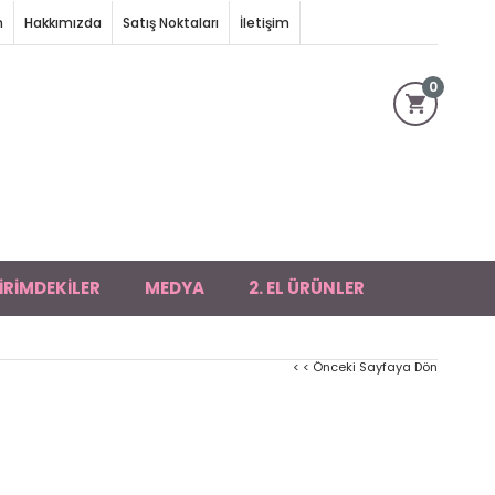
m
Hakkımızda
Satış Noktaları
İletişim
0
İRİMDEKİLER
MEDYA
2. EL ÜRÜNLER
< < Önceki Sayfaya Dön