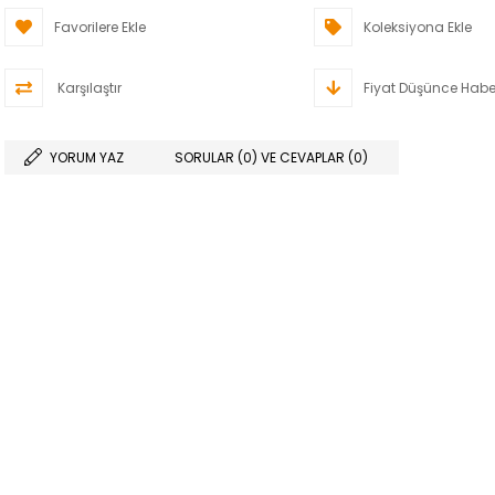
Favorilere Ekle
Koleksiyona Ekle
Karşılaştır
Fiyat Düşünce Habe
YORUM YAZ
SORULAR (0) VE CEVAPLAR (0)