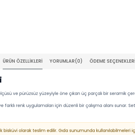
ÜRÜN ÖZELLIKLERI
YORUMLAR
(0)
ÖDEME SEÇENEKLER
i
ölçüsü ve pürüzsüz yüzeyiyle öne çıkan üç parçalı bir seramik çerez
 farklı renk uygulamaları için düzenli bir çalışma alanı sunar. Set
isküvi olarak teslim edilir. Gıda sunumunda kullanılabilmeleri iç