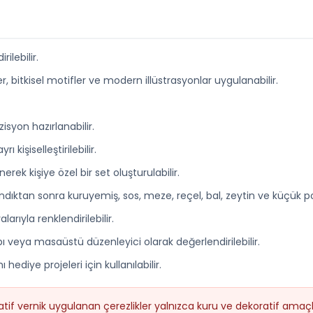
rilebilir.
 bitkisel motifler ve modern illüstrasyonlar uygulanabilir.
syon hazırlanabilir.
 kişiselleştirilebilir.
k kişiye özel bir set oluşturulabilir.
ndıktan sonra kuruyemiş, sos, meze, reçel, bal, zeytin ve küçük po
rıyla renklendirilebilir.
ı veya masaüstü düzenleyici olarak değerlendirilebilir.
ediye projeleri için kullanılabilir.
atif vernik uygulanan çerezlikler yalnızca kuru ve dekoratif amaç