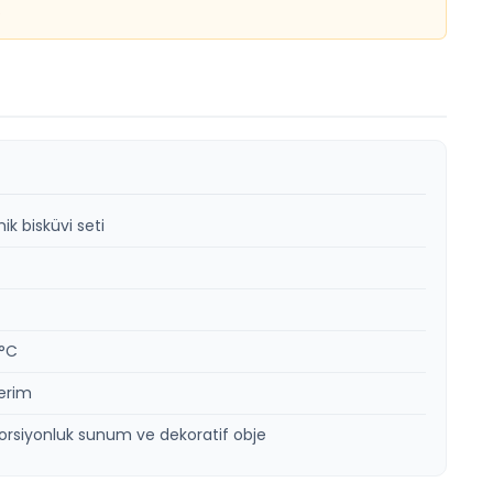
.
ik bisküvi seti
0°C
erim
orsiyonluk sunum ve dekoratif obje