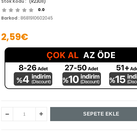
(R23011)
0.0
Barkod
:
8681910602045
2,59€