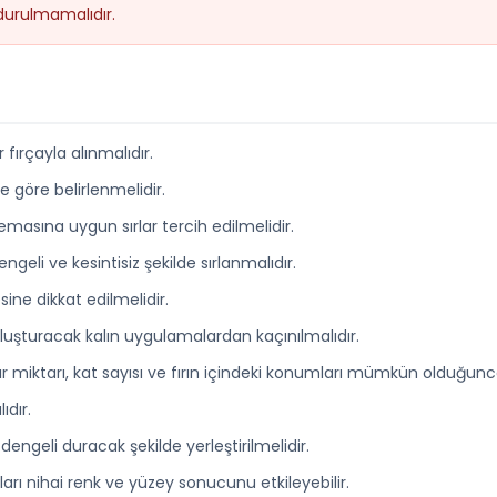
ndurulmamalıdır.
fırçayla alınmalıdır.
ne göre belirlenmelidir.
asına uygun sırlar tercih edilmelidir.
geli ve kesintisiz şekilde sırlanmalıdır.
ine dikkat edilmelidir.
 oluşturacak kalın uygulamalardan kaçınılmalıdır.
miktarı, kat sayısı ve fırın içindeki konumları mümkün olduğunca 
ıdır.
dengeli duracak şekilde yerleştirilmelidir.
mları nihai renk ve yüzey sonucunu etkileyebilir.