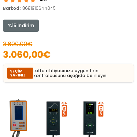
Barkod
:
8681910644045
%
15
İndirim
3.600,00€
3.060,00€
Lütfen ihtiyacınıza uygun fırın
SEÇIM
YAPINIZ
kontrolcüsünü aşağıda belirleyin.