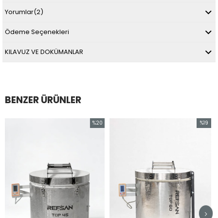
Yorumlar
(2)
Ödeme Seçenekleri
KILAVUZ VE DOKÜMANLAR
BENZER ÜRÜNLER
%20
%19
İndirim
İndirim
%20İndirim
%19İndirim