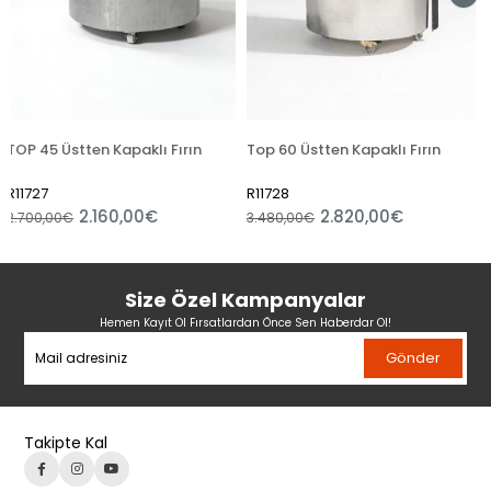
n Kapaklı Fırın
Top 60 Üstten Kapaklı Fırın
Top 100 Üstte
R11728
R11730
.160,00€
2.820,00€
3.
3.480,00€
4.248,00€
Size Özel Kampanyalar
Hemen Kayıt Ol Fırsatlardan Önce Sen Haberdar Ol!
Gönder
Takipte Kal