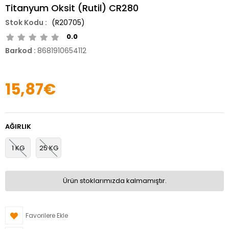
Titanyum Oksit (Rutil) CR280
(R20705)
0.0
Barkod
:
8681910654112
15,87€
AĞIRLIK
1 KG
25 KG
Ürün stoklarımızda kalmamıştır.
Favorilere Ekle