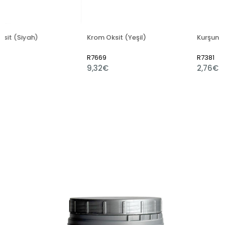
h)
Krom Oksit (Yeşil)
Kurşun Oksit Sülye
R7669
R7381
9,32€
2,76€