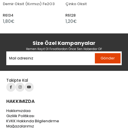
mir Oksit (Kırmızı) Fe2O3
Çinko Oksit
Dem
6134
R6128
R61
,80€
1,20€
1,0
Size Özel Kampanyalar
Hemen Kayıt Ol Fırsatlardan Önce Sen Haberdar Ol!
Gönder
Takipte Kal
HAKKIMIZDA
Hakkımızdaa
Gizlilik Politikası
KVKK Hakkında Bilgilendirme
Mağazalarımız