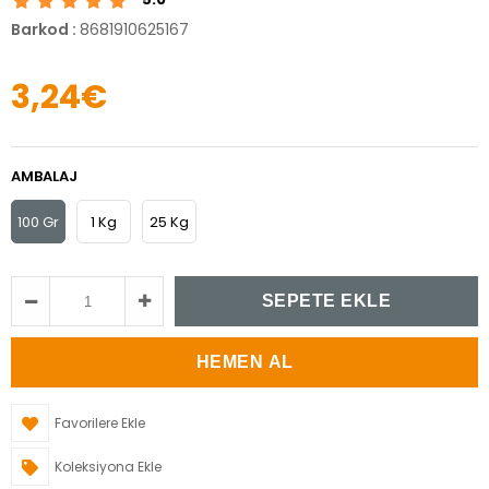
Barkod
:
8681910625167
3,24€
AMBALAJ
100 Gr
1 Kg
25 Kg
Favorilere Ekle
Koleksiyona Ekle