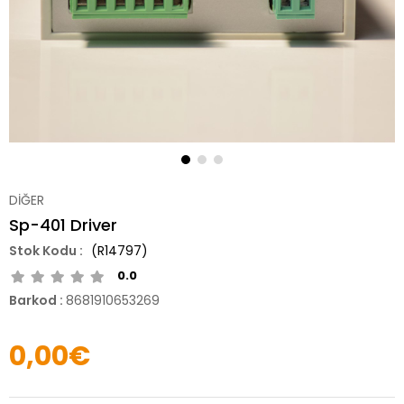
DİĞER
Sp-401 Driver
(R14797)
0.0
Barkod
:
8681910653269
0,00€