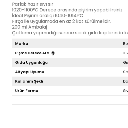
Parlak hazır sıvı sır
1020-1100°C Derece arasında pişirim yapabilirsiniz.
İdeal Pişirim aralığı 1040-1050°C
Fırça ile uygulamada en az 2 kat sürülmelidir.
200 ml Ambalaj
Çatlama yapmadığı sürece sıcak gıda kaplarında kull
Marka
Bo
Pişme Derece Aralığı
10
Gıda Uygunluğu
Gı
Altyapı Uyumu
Se
Kullanım Şekli
Da
Ürün Formu
Sıv