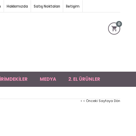
m
Hakkımızda
Satış Noktaları
İletişim
0
İRİMDEKİLER
MEDYA
2. EL ÜRÜNLER
< < Önceki Sayfaya Dön