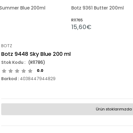
 Summer Blue 200ml
Botz 9361 Butter 200ml
R11765
15,60€
BOTZ
Botz 9448 Sky Blue 200 ml
(R11786)
0.0
Barkod
:
4038447944829
Ürün stoklarımızda 