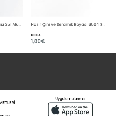
Hazır Çini ve Seramik Boyası 6504 Siyah Tahrir
Sırlama Fırçası
R7238
3,31€
Uygulamalarımız
METLERİ
orular