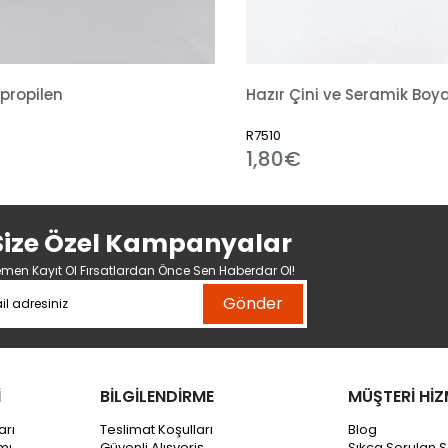
Hazır Çini ve Seramik Boyası 351 Alümina Mavi
R7510
R11184
1,80€
1,80€
Size Özel Kampanyalar
men Kayıt Ol Fırsatlardan Önce Sen Haberdar Ol!
Gönder
İ
BİLGİLENDİRME
MÜŞTERİ HİZ
arı
Teslimat Koşulları
Blog
mı
Güvenli Alışveriş
Sıkça Sorulan S