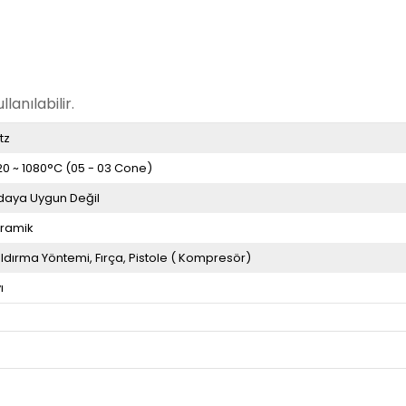
anılabilir.
tz
20 ~ 1080°C (05 - 03 Cone)
daya Uygun Değil
ramik
ldırma Yöntemi
Fırça
Pistole ( Kompresör)
ı