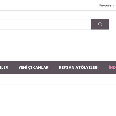
Favorileri
NLER
YENİ ÇIKANLAR
REFSAN ATÖLYELERİ
İND