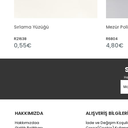
Mezür Polipropilen
R6804
4,80€
He
HAKKIMIZDA
ALIŞVERİŞ BİLGİLER
Hakkımızdaa
İade ve Değişim Koşull
Gizlilik Politikası
Çerez(Cookie) Kullanı