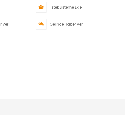
İstek Listeme Ekle
r Ver
Gelince Haber Ver