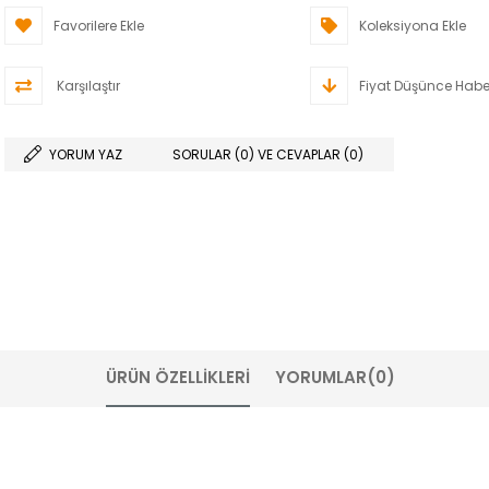
Favorilere Ekle
Koleksiyona Ekle
Karşılaştır
Fiyat Düşünce Habe
YORUM YAZ
SORULAR (0) VE CEVAPLAR (0)
ÜRÜN ÖZELLIKLERI
YORUMLAR
(0)