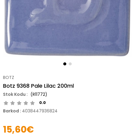
BOTZ
Botz 9368 Pale Lilac 200ml
(R11772)
0.0
Barkod
:
4038447936824
15,60€