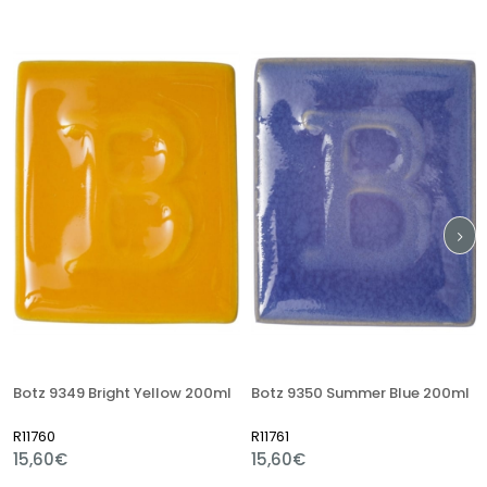
tz 9349 Bright Yellow 200ml
Botz 9350 Summer Blue 200ml
Botz
760
R11761
R117
,60€
15,60€
15,