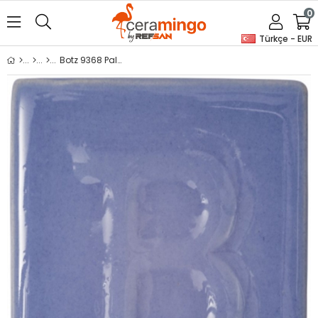
0
Türkçe - EUR
Botz 9368 Pale Lilac 200ml