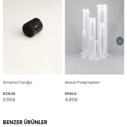
a Yüzüğü
Mezür Polipropilen
R6804
R7510
4,80€
1,80€
BENZER ÜRÜNLER