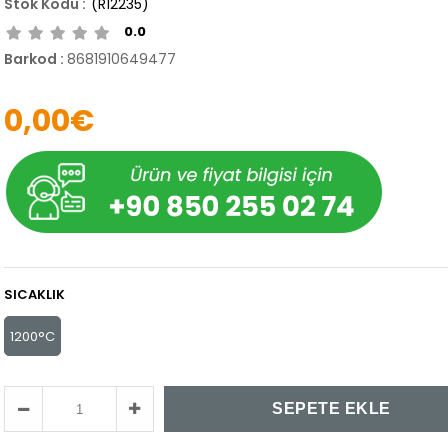
(R12235)
0.0
Barkod
:
8681910649477
0,00€
SICAKLIK
1200°C