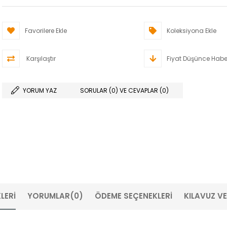
Favorilere Ekle
Koleksiyona Ekle
Karşılaştır
Fiyat Düşünce Habe
YORUM YAZ
SORULAR (0) VE CEVAPLAR (0)
LERI
YORUMLAR
(0)
ÖDEME SEÇENEKLERI
KILAVUZ V