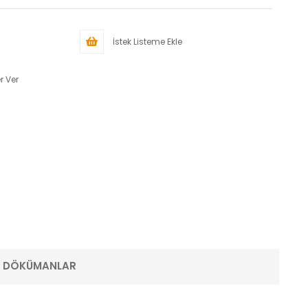
İstek Listeme Ekle
r Ver
E DÖKÜMANLAR