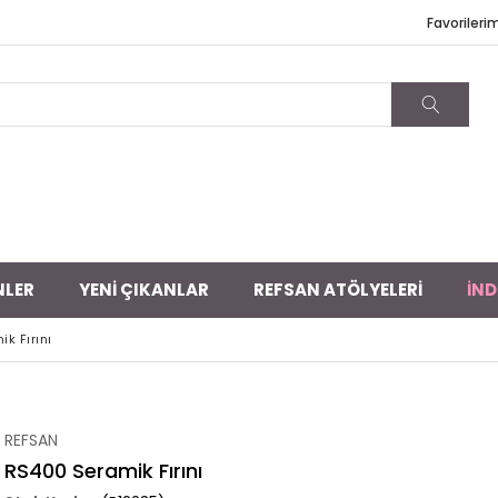
Favorileri
NLER
YENİ ÇIKANLAR
REFSAN ATÖLYELERİ
İND
k Fırını
REFSAN
RS400 Seramik Fırını