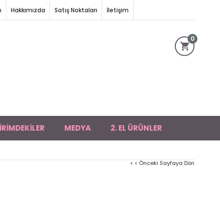
m
Hakkımızda
Satış Noktaları
İletişim
0
İRİMDEKİLER
MEDYA
2. EL ÜRÜNLER
< < Önceki Sayfaya Dön