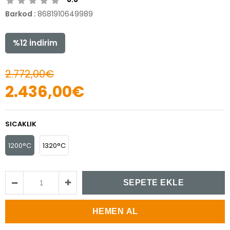
Barkod
:
8681910649989
%
12
İndirim
2.772,00€
2.436,00€
SICAKLIK
1200°C
1320°C