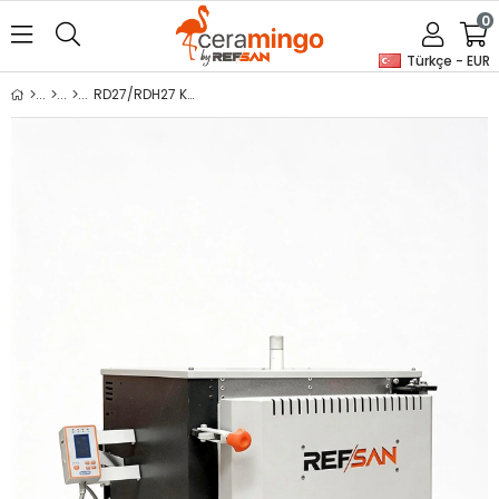
0
Türkçe - EUR
RD27/RDH27 Kül Fırını