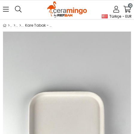
0
Türkçe - EUR
Kare Tabak - Seramik Bisküvi