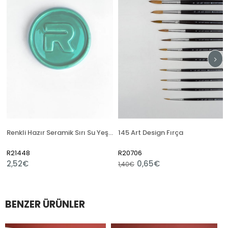
Renkli Hazır Seramik Sırı Su Yeşili 6135 (1050 °C)
145 Art Design Fırça
D
R21448
R20706
R
2,52€
0,65€
3
1,40€
BENZER ÜRÜNLER