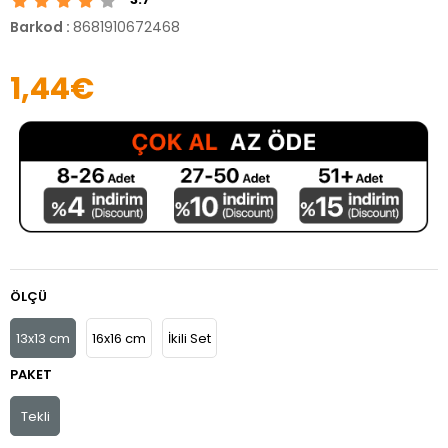
Barkod
:
8681910672468
1,44€
ÖLÇÜ
13x13 cm
16x16 cm
İkili Set
PAKET
Tekli