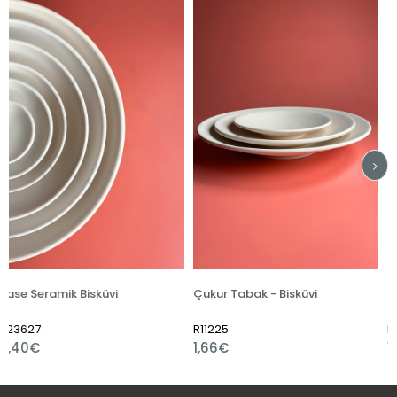
Bisküvi
Çukur Tabak - Bisküvi
R11225
R12555
1,66€
1,66€