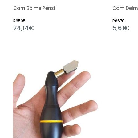
Cam Bölme Pensi
Cam Delm
R6505
R6670
24,14€
5,61€