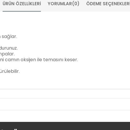
ÜRÜN ÖZELLIKLERI
YORUMLAR
(0)
ÖDEME SEÇENEKLER
 sağlar.
ldurunuz.
mpalar.
ani camın oksijen ile temasını keser.
rülebilir.