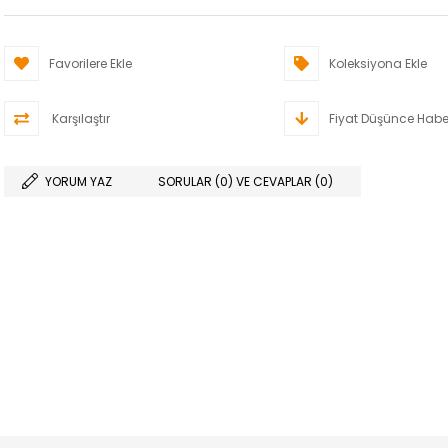
Favorilere Ekle
Koleksiyona Ekle
Karşılaştır
Fiyat Düşünce Habe
YORUM YAZ
SORULAR (0) VE CEVAPLAR (0)