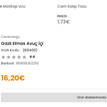
e Matkap Ucu
Cam Kalıp Tozu
R6826
1,73€
Ceramingo
Gazlı Elmas Avuç İçi
(R21400)
0.0
Barkod
:
8681910632110
16,20€
Ürün stoklarımızda 