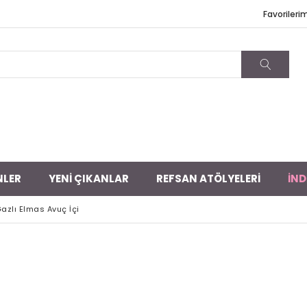
Favorileri
NLER
YENİ ÇIKANLAR
REFSAN ATÖLYELERİ
İND
azlı Elmas Avuç İçi