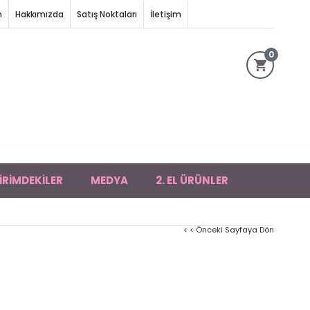
m
Hakkımızda
Satış Noktaları
İletişim
0
İRİMDEKİLER
MEDYA
2. EL ÜRÜNLER
< < Önceki Sayfaya Dön