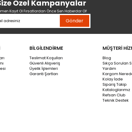
Size Özel Kampanyalar
men Kayıt Ol Fırsatlardan Önce Sen Haberdar Ol!
Gönder
İ
BİLGİLENDİRME
MÜŞTERİ HİZ
arı
Teslimat Koşulları
Blog
mı
Güvenli Alışveriş
Sıkça Sorulan S
esi
Üyelik İşlemleri
Yardım
Garanti Şartları
Kargom Nered
Kolay İade
Sipariş Takip
Kataloglarımız
Refsan Club
Teknik Destek