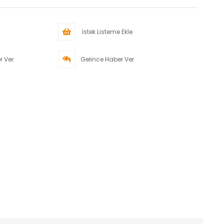
İstek Listeme Ekle
r Ver
Gelince Haber Ver