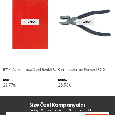
Tükendi
Tükendi
B71-1 Açık Kırmızı Opal Renkli Füzon Camı
Cam Koparma Pensesi P210
R6842
R6503
22,77€
25,53€
Size Özel Kampanyalar
Hemen Kayıt Ol Fırsatlardan Önce Sen Haberdar Ol!