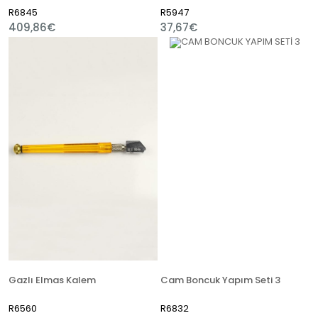
R6845
R5947
409,86€
37,67€
Gazlı Elmas Kalem
Cam Boncuk Yapım Seti 3
R6560
R6832