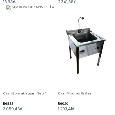
18,98€
2.341,86€
Cam Boncuk Yapım Seti 4
Cam Yıkama Ünitesi
R6833
R6020
3.059,46€
1.293,41€