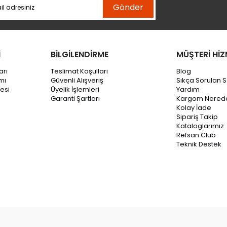
Gönder
İ
BİLGİLENDİRME
MÜŞTERİ HİZ
arı
Teslimat Koşulları
Blog
mı
Güvenli Alışveriş
Sıkça Sorulan S
esi
Üyelik İşlemleri
Yardım
Garanti Şartları
Kargom Nered
Kolay İade
Sipariş Takip
Kataloglarımız
Refsan Club
Teknik Destek