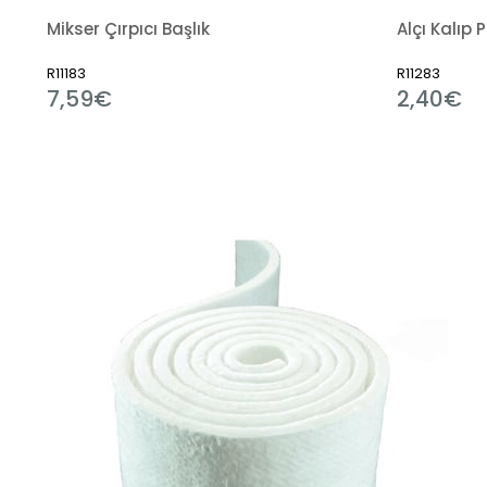
Mikser Çırpıcı Başlık
Alçı Kalıp 
R11183
R11283
7,59€
2,40€