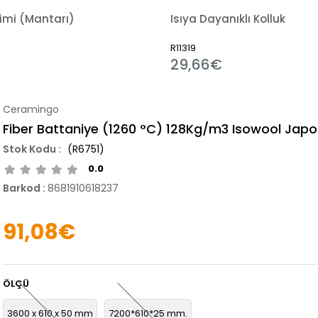
Pimi (Mantarı)
Isıya Dayanıklı Kolluk
R11319
29,66€
Ceramingo
Fiber Battaniye (1260 °C) 128Kg/m3 Isowool Jap
(R6751)
0.0
Barkod
:
8681910618237
91,08€
ÖLÇÜ
3600 x 610 x 50 mm
7200*610*25 mm.