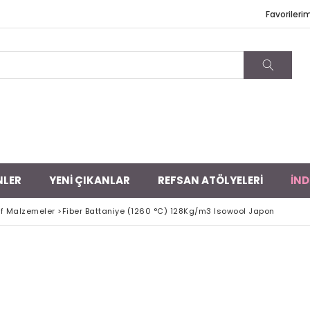
Favorileri
NLER
YENİ ÇIKANLAR
REFSAN ATÖLYELERİ
İND
f Malzemeler
>
Fiber Battaniye (1260 °C) 128Kg/m3 Isowool Japon