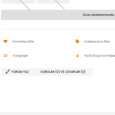
Ürün stoklarımızda 
Favorilere Ekle
Koleksiyona Ekle
Karşılaştır
Fiyat Düşünce Habe
YORUM YAZ
SORULAR (0) VE CEVAPLAR (0)