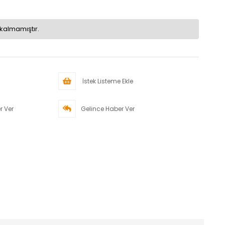
kalmamıştır.
İstek Listeme Ekle
r Ver
Gelince Haber Ver