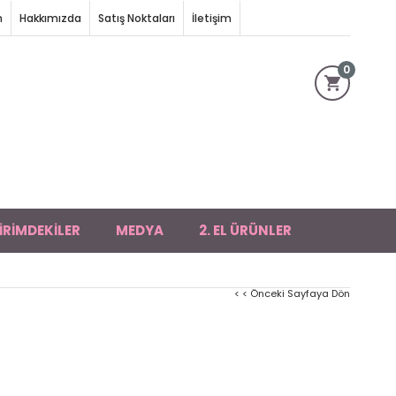
m
Hakkımızda
Satış Noktaları
İletişim
0
İRİMDEKİLER
MEDYA
2. EL ÜRÜNLER
< < Önceki Sayfaya Dön