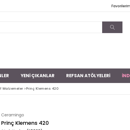
Favorileri
NLER
YENİ ÇIKANLAR
REFSAN ATÖLYELERİ
İND
f Malzemeler
>
Prinç Klemens 420
Ceramingo
Prinç Klemens 420