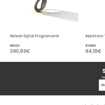
Bord Plaka (Ceraboard) 1260 C / ADET
Refsan Dijital Programatör
R6523
R23801
390,89€
84,18€
He