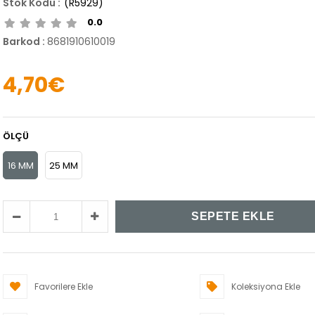
(R5929)
0.0
Barkod
:
8681910610019
4,70€
ÖLÇÜ
16 MM
25 MM
Favorilere Ekle
Koleksiyona Ekle