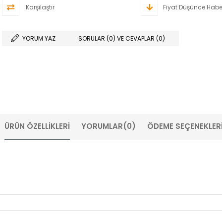
Karşılaştır
Fiyat Düşünce Habe
YORUM YAZ
SORULAR (0) VE CEVAPLAR (0)
ÜRÜN ÖZELLIKLERI
YORUMLAR
(0)
ÖDEME SEÇENEKLER