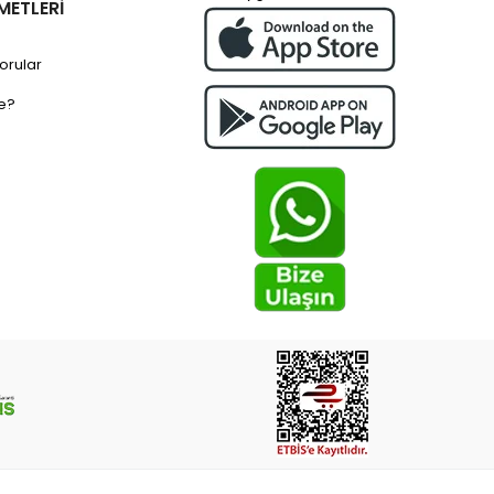
METLERİ
orular
e?