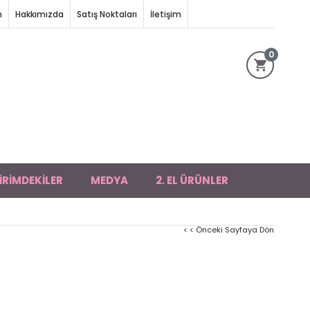
m
Hakkımızda
Satış Noktaları
İletişim
0
İRİMDEKİLER
MEDYA
2. EL ÜRÜNLER
< < Önceki Sayfaya Dön