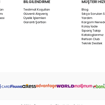
İ
BİLGİLENDİRME
MÜŞTERİ HİZ
arı
Teslimat Koşulları
Blog
mı
Güvenli Alışveriş
Sıkça Sorulan S
esi
Üyelik İşlemleri
Yardım
Garanti Şartları
Kargom Nered
Kolay İade
Sipariş Takip
Kataloglarımız
Refsan Club
Teknik Destek