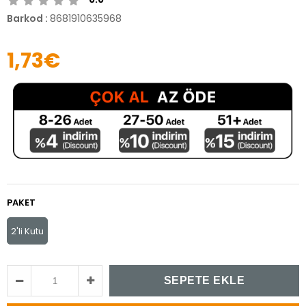
Barkod
:
8681910635968
1,73€
PAKET
2'li Kutu