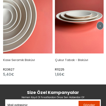
se Seramik Bisküvi
Çukur Tabak - Bisküvi
23627
R11225
R12
,40€
1,66€
1,
Size Özel Kampanyalar
Hemen Kayıt Ol Fırsatlardan Önce Sen Haberdar Ol!
Gönder