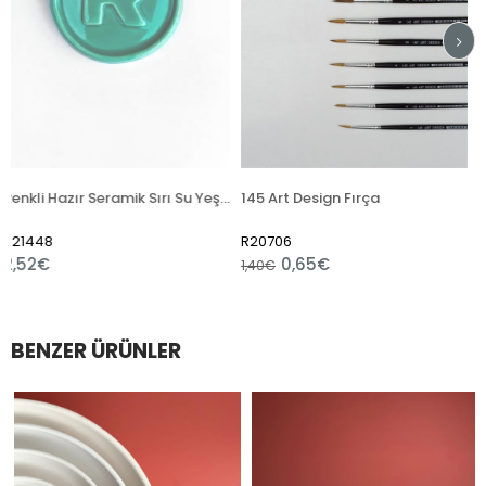
Renkli Hazır Seramik Sırı Su Yeşili 6135 (1050 °C)
145 Art Design Fırça
Desen 123 Serisi 
R20706
R6977
0,65€
3,48€
1,40€
BENZER ÜRÜNLER