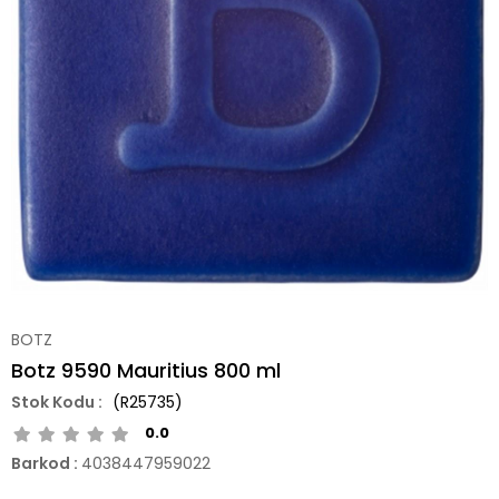
BOTZ
Botz 9590 Mauritius 800 ml
(R25735)
0.0
Barkod
:
4038447959022