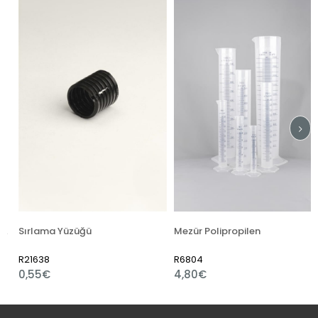
Sırlama Yüzüğü
Mezür Polipropilen
R21638
R6804
0,55€
4,80€