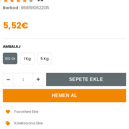
Barkod
:
8681910622135
5,52€
AMBALAJ
100 Gr
1 Kg
5 Kg
Favorilere Ekle
Koleksiyona Ekle