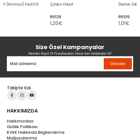
ı) Fe2O3
Çinko Oksit
Demir Oksit (Sarı) F
R6128
R6109
1,20€
1,01€
Size Özel Kampanyalar
Hemen Kayıt Ol Fırsatlardan Önce Sen Haberdar Ol!
Gönder
Takipte Kal
HAKKIMIZDA
Hakkımızdaa
Gizlilik Politikası
KVKK Hakkında Bilgilendirme
Mağazalarımız