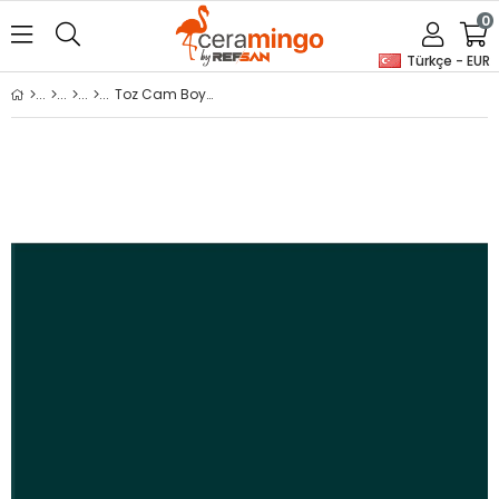
0
Türkçe - EUR
Toz Cam Boyası 242706 Turkuaz Yeşili