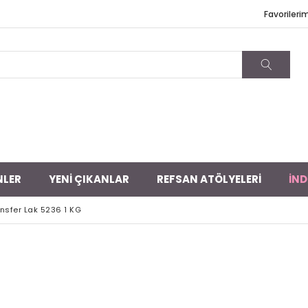
Favorileri
NLER
YENİ ÇIKANLAR
REFSAN ATÖLYELERİ
İND
nsfer Lak 5236 1 KG