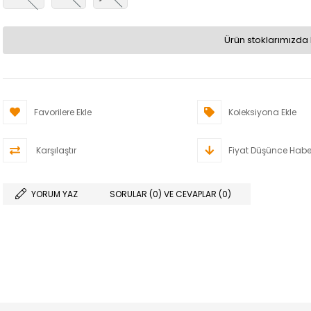
Ürün stoklarımızda 
Favorilere Ekle
Koleksiyona Ekle
Karşılaştır
Fiyat Düşünce Habe
YORUM YAZ
SORULAR (0) VE CEVAPLAR (0)