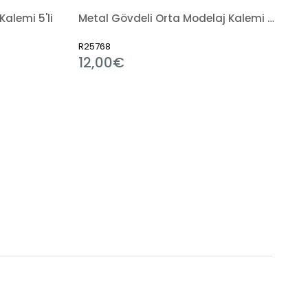
Kalemi 5'li
Metal Gövdeli Orta Modelaj Kalemi 6'lı Set
R25768
12,00€