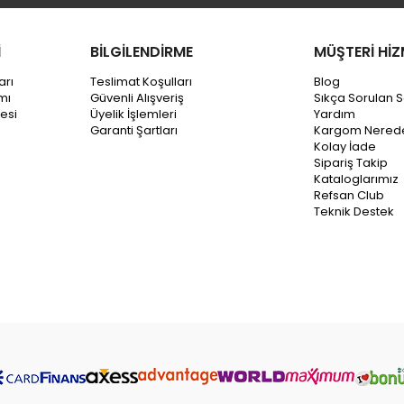
İ
BİLGİLENDİRME
MÜŞTERİ HİZ
arı
Teslimat Koşulları
Blog
mı
Güvenli Alışveriş
Sıkça Sorulan S
esi
Üyelik İşlemleri
Yardım
Garanti Şartları
Kargom Nered
Kolay İade
Sipariş Takip
Kataloglarımız
Refsan Club
Teknik Destek