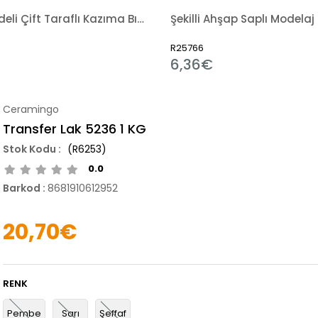
Metal Gövdeli Çift Taraflı Kazıma Bıçağı
Şekilli Ahşap Saplı Modelaj 
R25766
6,36€
Ceramingo
Transfer Lak 5236 1 KG
(R6253)
0.0
Barkod
:
8681910612952
20,70€
RENK
Pembe
Sarı
Şeffaf