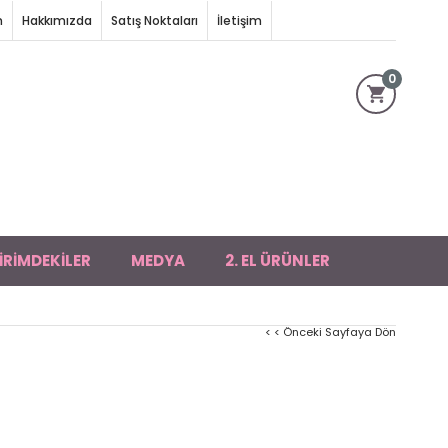
m
Hakkımızda
Satış Noktaları
İletişim
0
İRİMDEKİLER
MEDYA
2. EL ÜRÜNLER
< < Önceki Sayfaya Dön