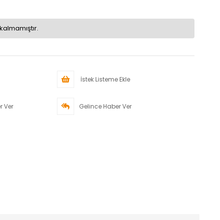
kalmamıştır.
İstek Listeme Ekle
r Ver
Gelince Haber Ver