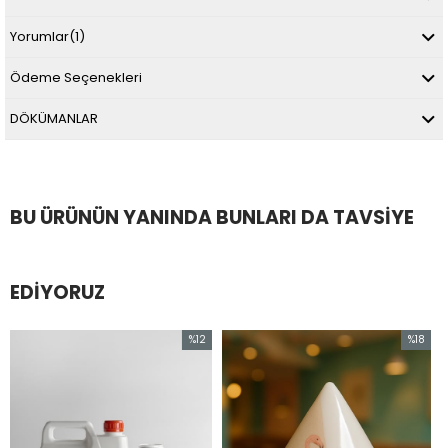
Yorumlar
(1)
Ödeme Seçenekleri
DÖKÜMANLAR
BU ÜRÜNÜN YANINDA BUNLARI DA TAVSIYE
EDIYORUZ
%12
%18
İndirim
İndirim
%12İndirim
%18İndirim