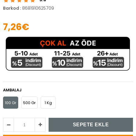
Barkod
:
8681910625709
7,26€
AMBALAJ
100 Gr
500 Gr
1 Kg