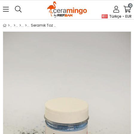
0
Türkçe - EUR
Seramik Toz Boya Sır Altı 6130 Koyu Mavi