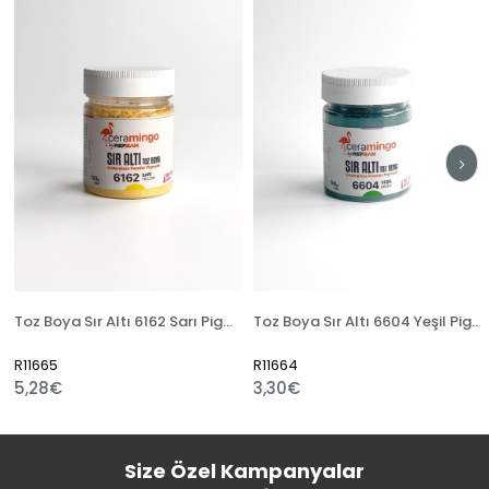
Toz Boya Sır Altı 6162 Sarı Pigment
Toz Boya Sır Altı 6604 Yeşil Pigment
R11665
R11664
R
5,28€
3,30€
1
Size Özel Kampanyalar