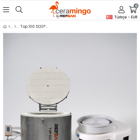
0
Türkçe - EUR
Top 100 1320°C Üstten Kapaklı Fırın + BTH Andromeda Çömlekçi Tornası Fırsat Paketi