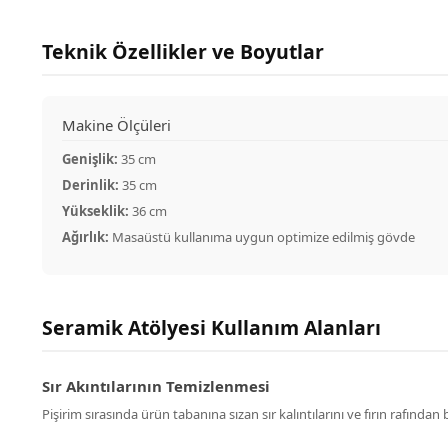
Teknik Özellikler ve Boyutlar
Makine Ölçüleri
Genişlik:
35 cm
Derinlik:
35 cm
Yükseklik:
36 cm
Ağırlık:
Masaüstü kullanıma uygun optimize edilmiş gövde
Seramik Atölyesi Kullanım Alanları
Sır Akıntılarının Temizlenmesi
Pişirim sırasında ürün tabanına sızan sır kalıntılarını ve fırın rafı