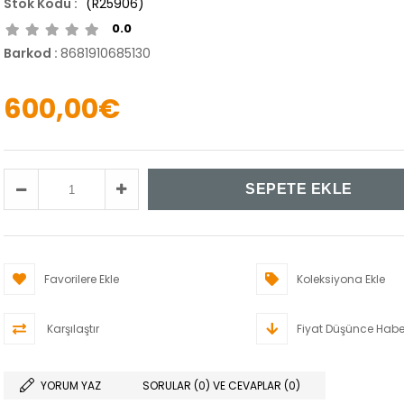
(R25906)
0.0
Barkod
:
8681910685130
600,00€
Favorilere Ekle
Koleksiyona Ekle
Karşılaştır
Fiyat Düşünce Habe
YORUM YAZ
SORULAR (0) VE CEVAPLAR (0)