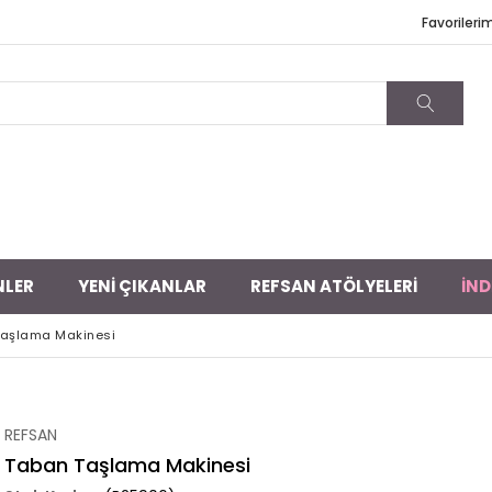
Favorileri
NLER
YENİ ÇIKANLAR
REFSAN ATÖLYELERİ
İND
aşlama Makinesi
REFSAN
Taban Taşlama Makinesi