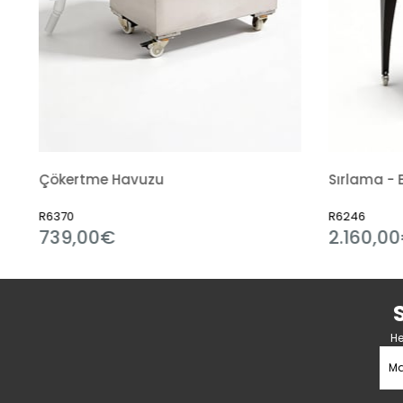
Çökertme Havuzu
R6370
R6246
739,00€
2.160,0
He