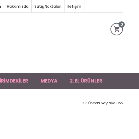
m
Hakkımızda
Satış Noktaları
İletişim
0
İRİMDEKİLER
MEDYA
2. EL ÜRÜNLER
< < Önceki Sayfaya Dön