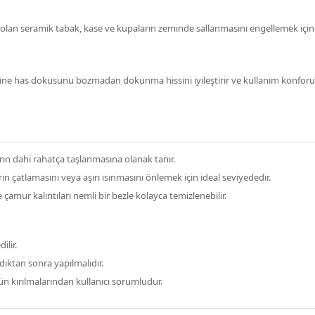
 olan seramik tabak, kase ve kupaların zeminde sallanmasını engellemek içi
ine has dokusunu bozmadan dokunma hissini iyileştirir ve kullanım konforunu
ın dahi rahatça taşlanmasına olanak tanır.
 çatlamasını veya aşırı ısınmasını önlemek için ideal seviyededir.
çamur kalıntıları nemli bir bezle kolayca temizlenebilir.
ilir.
dıktan sonra yapılmalıdır.
n kırılmalarından kullanıcı sorumludur.