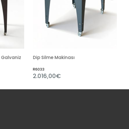
 Galvaniz
Dip Silme Makinası
R6033
2.016,00€