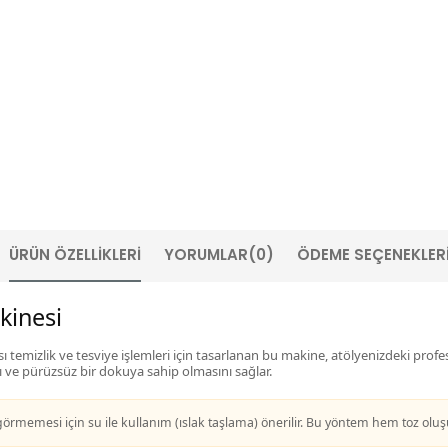
ÜRÜN ÖZELLIKLERI
YORUMLAR
(0)
ÖDEME SEÇENEKLER
kinesi
 temizlik ve tesviye işlemleri için tasarlanan bu makine, atölyenizdeki profesy
 ve pürüzsüz bir dokuya sahip olmasını sağlar.
görmemesi için su ile kullanım (ıslak taşlama) önerilir. Bu yöntem hem toz o