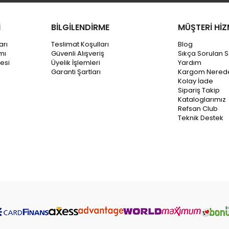
İ
BİLGİLENDİRME
MÜŞTERİ HİZ
arı
Teslimat Koşulları
Blog
mı
Güvenli Alışveriş
Sıkça Sorulan S
esi
Üyelik İşlemleri
Yardım
Garanti Şartları
Kargom Nered
Kolay İade
Sipariş Takip
Kataloglarımız
Refsan Club
Teknik Destek