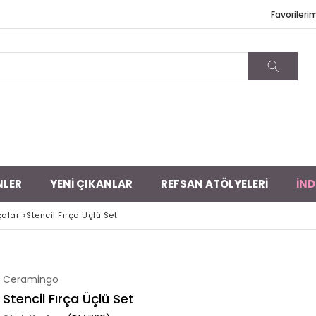
Favorileri
NLER
YENİ ÇIKANLAR
REFSAN ATÖLYELERİ
İND
çalar
>
Stencil Fırça Üçlü Set
Ceramingo
Stencil Fırça Üçlü Set