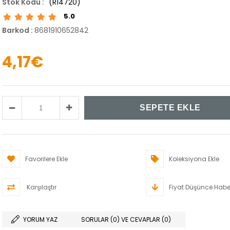
(R14720)
5.0
Barkod
:
8681910652842
4,17€
Favorilere Ekle
Koleksiyona Ekle
Karşılaştır
Fiyat Düşünce Habe
YORUM YAZ
SORULAR (0) VE CEVAPLAR (0)