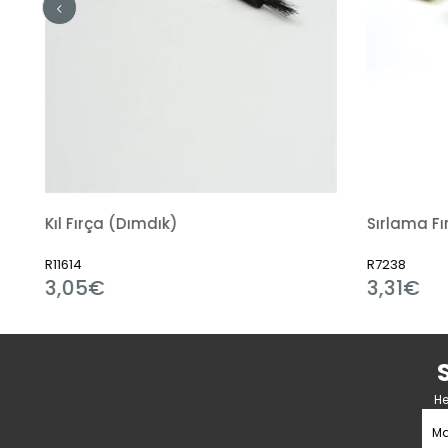
Kıl Fırça (Dımdık)
Sırlama Fı
R11614
R7238
3,05€
3,31€
He