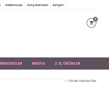
m
Hakkımızda
Satış Noktaları
İletişim
0
İRİMDEKİLER
MEDYA
2. EL ÜRÜNLER
< < Önceki Sayfaya Dön