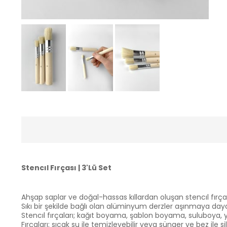
Stencıl Fırçası | 3'Lü Set
Ahşap saplar ve doğal-hassas kıllardan oluşan stencıl fırçal
Sıkı bir şekilde bağlı olan alüminyum derzler aşınmaya dayan
Stencıl fırçaları; kağıt boyama, şablon boyama, suluboya, 
Fırçaları; sıcak su ile temizleyebilir veya sünger ve bez ile sile