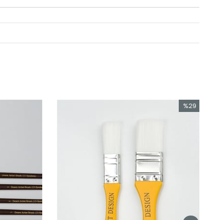
%29
İndirim
%29İndirim