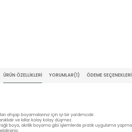
ÜRÜN ÖZELLIKLERI
YORUMLAR
(1)
ÖDEME SEÇENEKLERI
arı ahşap boyamalarınız için iyi bir yardımcıdır.
ıklıdır ve kıllar kolay kolay düşmez.
yağlı boya, akrilik boyama gibi işlemlerde pratik uygulama yapman
bilirsiniz.