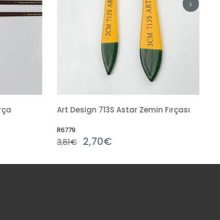
rça
Art Design 713S Astar Zemin Fırçası
R6779
2,70€
3,81€