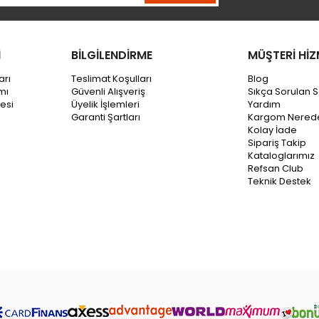
İ
BİLGİLENDİRME
MÜŞTERİ HİZ
arı
Teslimat Koşulları
Blog
mı
Güvenli Alışveriş
Sıkça Sorulan S
esi
Üyelik İşlemleri
Yardım
Garanti Şartları
Kargom Nered
Kolay İade
Sipariş Takip
Kataloglarımız
Refsan Club
Teknik Destek