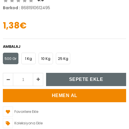
Barkod
:
8681910612495
1,38€
AMBALAJ
500 Gr
1 Kg
10 Kg
25 Kg
Favorilere Ekle
Koleksiyona Ekle