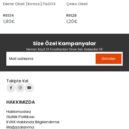
Demir Oksit (Kırmızı) Fe2O3
Çinko Oksit
D
R6134
R6128
R
1,80€
1,20€
1
Size Özel Kampanyalar
Hemen Kayıt Ol Fırsatlardan Önce Sen Haberdar Ol!
Gönder
Takipte Kal
HAKKIMIZDA
Hakkımızdaa
Gizlilik Politikası
KVKK Hakkında Bilgilendirme
Mağazalarımız