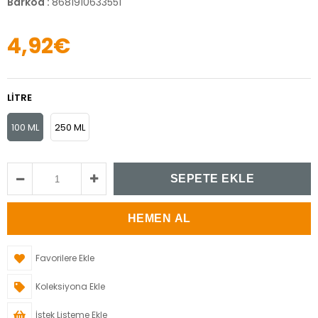
Barkod
:
8681910633551
4,92€
LITRE
100 ML
250 ML
Favorilere Ekle
Koleksiyona Ekle
İstek Listeme Ekle