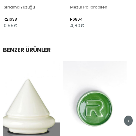
Sırlama Yüzüğü
Mezür Polipropilen
R21638
R6804
R
0,55€
4,80€
1
BENZER ÜRÜNLER