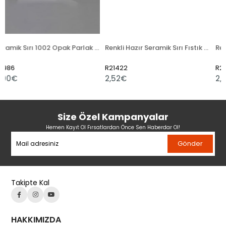
Seramik Sırı 1002 Opak Parlak Toz
Renkli Hazır Seramik Sırı Fıstık Yeşili 521-5
R21422
R21421
2,52€
2,40€
Size Özel Kampanyalar
Hemen Kayıt Ol Fırsatlardan Önce Sen Haberdar Ol!
Gönder
Takipte Kal
HAKKIMIZDA