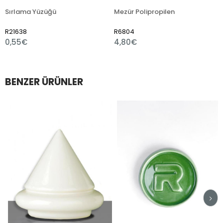
 Yüzüğü
Mezür Polipropilen
R6804
R7510
4,80€
1,80€
BENZER ÜRÜNLER
m
irim