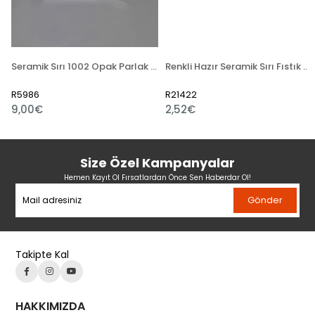
Seramik Sırı 1002 Opak Parlak Toz
Renkli Hazır Seramik Sırı Fıstık Yeşili 521-5
R5986
R21422
9,00€
2,52€
Size Özel Kampanyalar
Hemen Kayıt Ol Fırsatlardan Önce Sen Haberdar Ol!
Gönder
Takipte Kal
HAKKIMIZDA