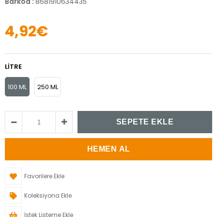
Barkod
:
8681910634435
4,92€
LITRE
100 ML
250 ML
Favorilere Ekle
Koleksiyona Ekle
İstek Listeme Ekle