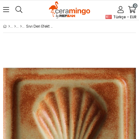
0
Türkçe - EUR
Sıvı Deri Efekt Sır RSG-5628