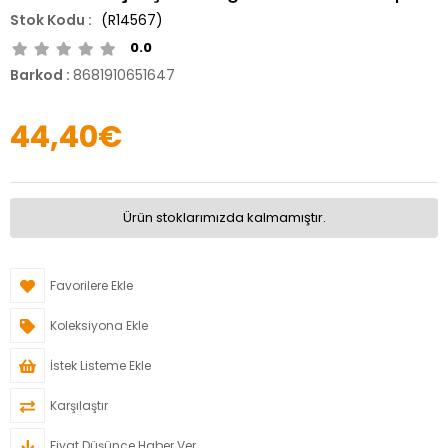
(R14567)
0.0
Barkod
:
8681910651647
44,40€
Ürün stoklarımızda kalmamıştır.
Favorilere Ekle
Koleksiyona Ekle
İstek Listeme Ekle
Karşılaştır
Fiyat Düşünce Haber Ver