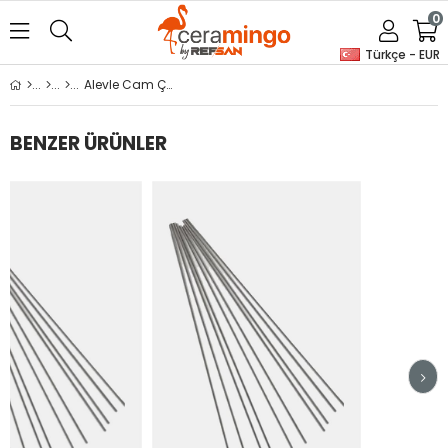
0
Türkçe - EUR
Alevle Cam Çalışma - Sığ Silindir Grafit Kalıp
BENZER ÜRÜNLER