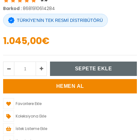
Barkod
:
8681910614284
TÜRKİYE'NİN TEK RESMİ DİSTRİBÜTÖRÜ
1.045,00€
Favorilere Ekle
Koleksiyona Ekle
İstek Listeme Ekle