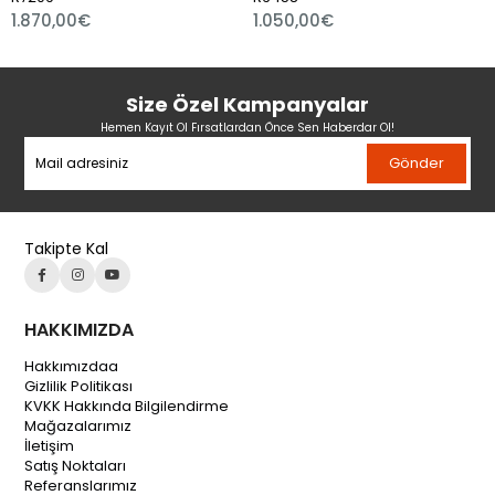
870,00€
1.050,00€
2.3
Size Özel Kampanyalar
Hemen Kayıt Ol Fırsatlardan Önce Sen Haberdar Ol!
Gönder
Takipte Kal
HAKKIMIZDA
Hakkımızdaa
Gizlilik Politikası
KVKK Hakkında Bilgilendirme
Mağazalarımız
İletişim
Satış Noktaları
Referanslarımız