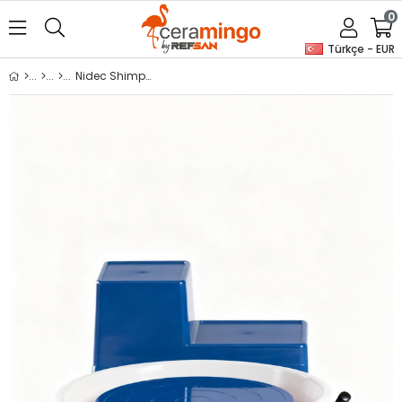
0
Türkçe - EUR
Nidec Shimpo RK 5T Çömlekçi Tornası Pedalsız