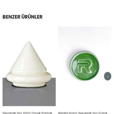
BENZER ÜRÜNLER
Seramik Sırı 1002 Opak Parlak Toz
Renkli Hazır Seramik Sırı Fıstık Yeşili 521-5