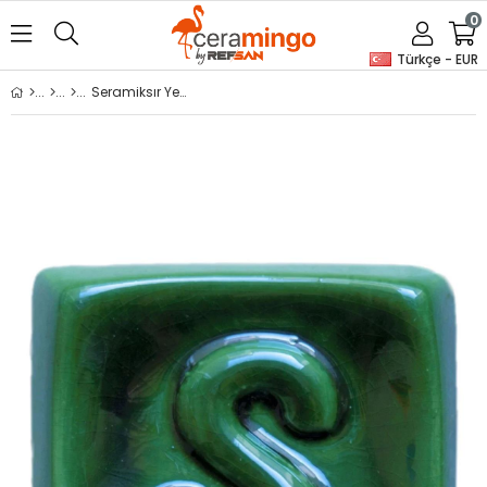
0
Türkçe - EUR
Seramiksır Yeşil 175 Gr S 1008