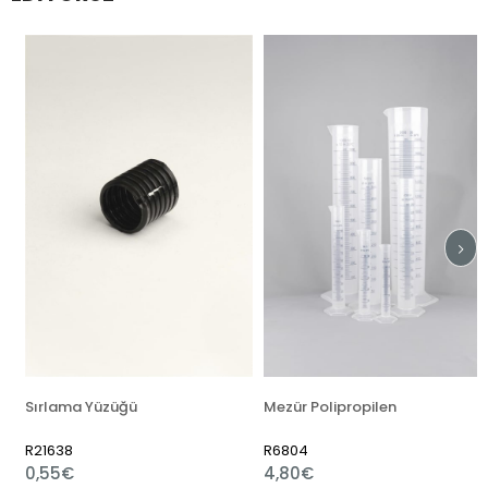
Sırlama Yüzüğü
Mezür Polipropilen
R21638
R6804
0,55€
4,80€