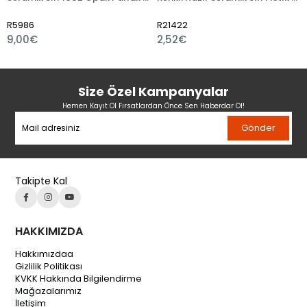
6
R21422
R21421
€
2,52€
2,40€
Size Özel Kampanyalar
Hemen Kayıt Ol Fırsatlardan Önce Sen Haberdar Ol!
Gönder
Takipte Kal
HAKKIMIZDA
Hakkımızdaa
Gizlilik Politikası
KVKK Hakkında Bilgilendirme
Mağazalarımız
İletişim