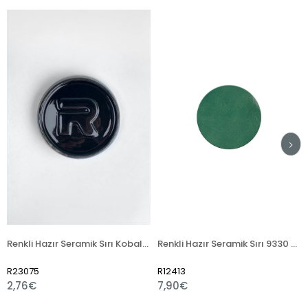
Renkli Hazır Seramik Sırı Kobalt Siyah 789 (1050°C)
Renkli Hazır Seramik Sırı 9330 Atlantik Turkuaz
75
R12413
R12416
€
7,90€
7,20€