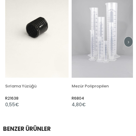
Sırlama Yüzüğü
Mezür Polipropilen
R21638
R6804
0,55€
4,80€
BENZER ÜRÜNLER