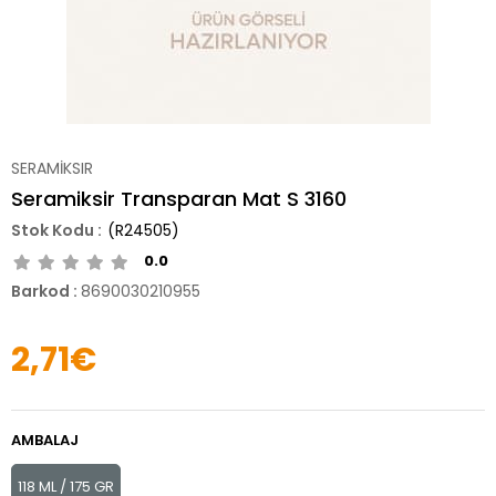
SERAMİKSIR
Seramiksir Transparan Mat S 3160
(R24505)
0.0
Barkod
:
8690030210955
2,71€
AMBALAJ
118 ML / 175 GR