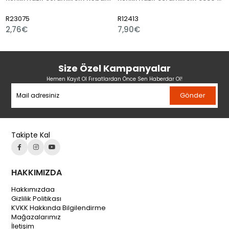
75
R12413
R12416
€
7,90€
7,20€
Size Özel Kampanyalar
Hemen Kayıt Ol Fırsatlardan Önce Sen Haberdar Ol!
Gönder
Takipte Kal
HAKKIMIZDA
Hakkımızdaa
Gizlilik Politikası
KVKK Hakkında Bilgilendirme
Mağazalarımız
İletişim