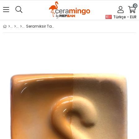
0
Türkçe - EUR
Seramiksir Taba 175 Gr AST 156