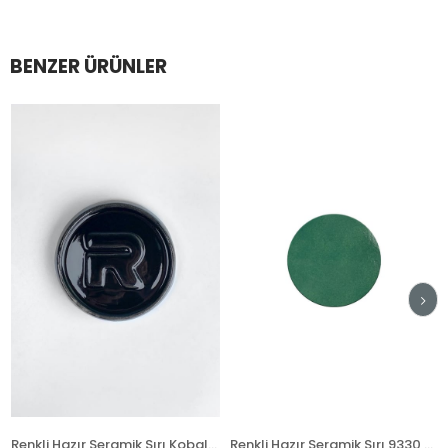
BENZER ÜRÜNLER
Renkli Hazır Seramik Sırı Kobalt Siyah 789 (1050°C)
Renkli Hazır Seramik Sırı 9330 Atlantik Turkuaz