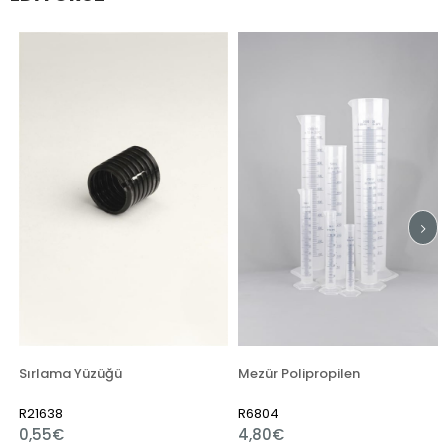
Sırlama Yüzüğü
Mezür Polipropilen
R21638
R6804
0,55€
4,80€