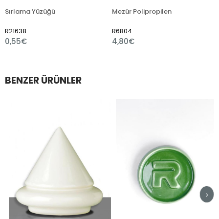
lama Yüzüğü
Mezür Polipropilen
638
R6804
R751
55€
4,80€
1,80
BENZER ÜRÜNLER
im
irim