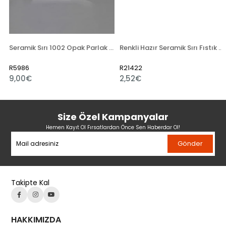
Seramik Sırı 1002 Opak Parlak Toz
Renkli Hazır Seramik Sırı Fıstık Yeşili 521-5
R5986
R21422
9,00€
2,52€
Size Özel Kampanyalar
Hemen Kayıt Ol Fırsatlardan Önce Sen Haberdar Ol!
Gönder
Takipte Kal
HAKKIMIZDA