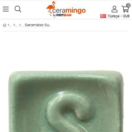
0
Türkçe - EUR
Seramiksir Su Yeşili S 1054