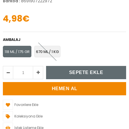
Barkod
:
8691907222972
4,98€
AMBALAJ
118 ML / 175 GR
670 ML / 1 KG
Favorilere Ekle
Koleksiyona Ekle
İstek Listeme Ekle