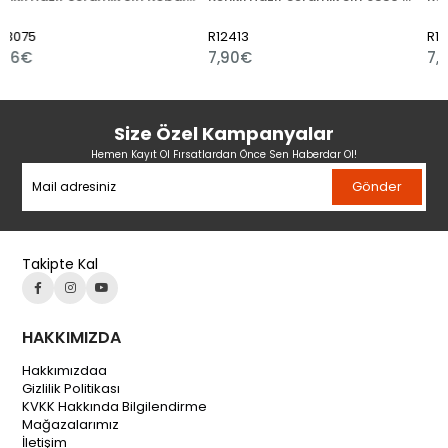
R12413
R12416
7,90€
7,20€
Size Özel Kampanyalar
Hemen Kayıt Ol Fırsatlardan Önce Sen Haberdar Ol!
Gönder
Takipte Kal
HAKKIMIZDA
Hakkımızdaa
Gizlilik Politikası
KVKK Hakkında Bilgilendirme
Mağazalarımız
İletişim