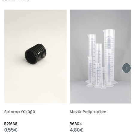
Sırlama Yüzüğü
Mezür Polipropilen
R21638
R6804
0,55€
4,80€