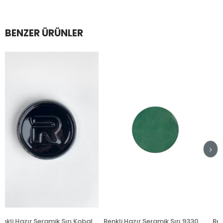
BENZER ÜRÜNLER
Renkli Hazır Seramik Sırı Kobalt Siyah 789 (1050°C)
Renkli Hazır Seramik Sırı 9330 Atlantik Turkuaz