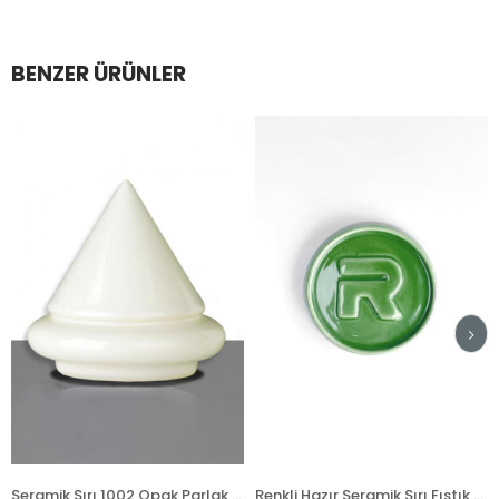
BENZER ÜRÜNLER
Seramik Sırı 1002 Opak Parlak Toz
Renkli Hazır Seramik Sırı Fıstık Yeşili 521-5