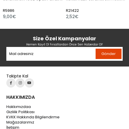
6
R21422
R21421
€
2,52€
2,40€
Size Özel Kampanyalar
Hemen Kayıt Ol Fırsatlardan Önce Sen Haberdar Ol!
Gönder
Takipte Kal
HAKKIMIZDA
Hakkımızdaa
Gizlilik Politikası
KVKK Hakkında Bilgilendirme
Mağazalarımız
İletişim