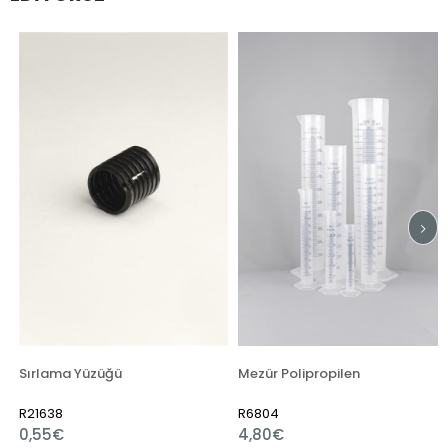
Sırlama Yüzüğü
Mezür Polipropilen
R21638
R6804
0,55€
4,80€