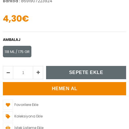
Barkod
:
8691907223924
4,30€
AMBALAJ
118 ML / 175 GR
Favorilere Ekle
Koleksiyona Ekle
İstek Listeme Ekle