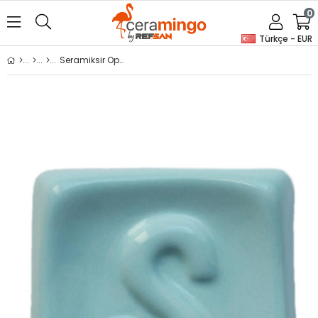
0
Türkçe - EUR
Seramiksir Opak Su Yeşil OPK 052