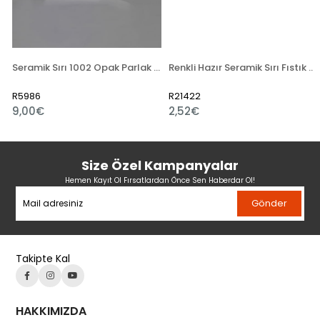
Seramik Sırı 1002 Opak Parlak Toz
Renkli Hazır Seramik Sırı Fıstık Yeşili 521-5
R5986
R21422
9,00€
2,52€
Size Özel Kampanyalar
Hemen Kayıt Ol Fırsatlardan Önce Sen Haberdar Ol!
Gönder
Takipte Kal
HAKKIMIZDA