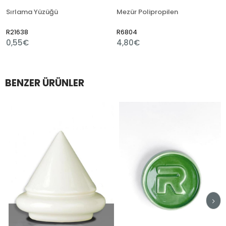
Sırlama Yüzüğü
Mezür Polipropilen
R21638
R6804
R
0,55€
4,80€
1
BENZER ÜRÜNLER
im
irim