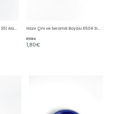
Hazır Çini ve Seramik Boyası 6504 Siyah Tahrir
Sırlama Fırçası
R7238
3,31€