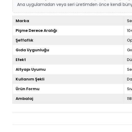
Ana uygulamadan veya seri üretimden önce kendi bünyeniz
Marka
Se
Pişme Derece Aralığı
10
Şeffaflık
Op
Gıda Uygunluğu
Gı
Efekt
Dü
Altyapı Uyumu
Se
Kullanım Şekli
Da
Ürün Formu
Sıv
Ambalaj
118