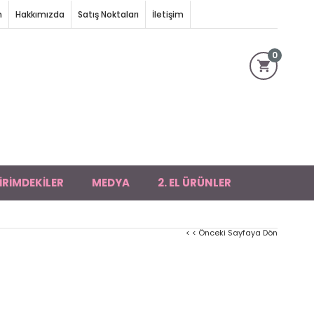
m
Hakkımızda
Satış Noktaları
İletişim
0
İRİMDEKİLER
MEDYA
2. EL ÜRÜNLER
< < Önceki Sayfaya Dön