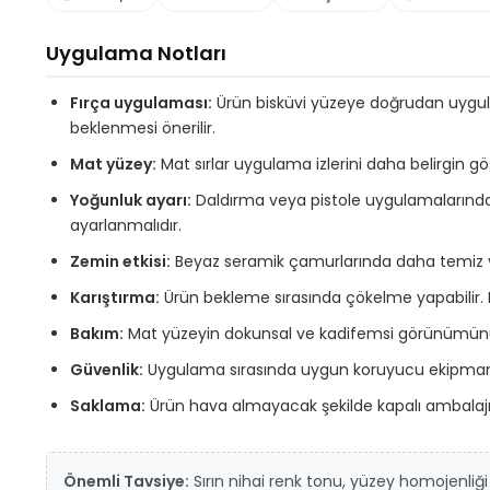
Uygulama Notları
Fırça uygulaması:
Ürün bisküvi yüzeye doğrudan uygul
beklenmesi önerilir.
Mat yüzey:
Mat sırlar uygulama izlerini daha belirgin gös
Yoğunluk ayarı:
Daldırma veya pistole uygulamalarında s
ayarlanmalıdır.
Zemin etkisi:
Beyaz seramik çamurlarında daha temiz ve ca
Karıştırma:
Ürün bekleme sırasında çökelme yapabilir. Ku
Bakım:
Mat yüzeyin dokunsal ve kadifemsi görünümünü ko
Güvenlik:
Uygulama sırasında uygun koruyucu ekipman kul
Saklama:
Ürün hava almayacak şekilde kapalı ambalajı
Önemli Tavsiye:
Sırın nihai renk tonu, yüzey homojenliği 