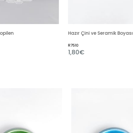
Hazır Çini ve Seramik Boyası 351 Alümina Mavi
R11184
0€
1,80€