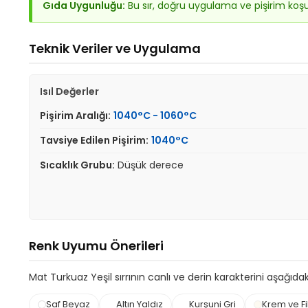
Gıda Uygunluğu:
Bu sır, doğru uygulama ve pişirim koş
Teknik Veriler ve Uygulama
Isıl Değerler
Pişirim Aralığı:
1040°C - 1060°C
Tavsiye Edilen Pişirim:
1040°C
Sıcaklık Grubu:
Düşük derece
Renk Uyumu Önerileri
Mat Turkuaz Yeşil sırrının canlı ve derin karakterini aşağıdaki 
Saf Beyaz
Altın Yaldız
Kurşuni Gri
Krem ve Fil