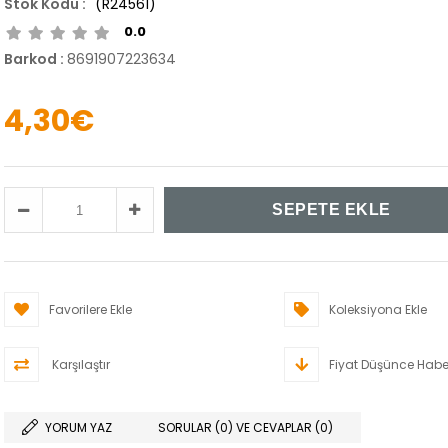
(R24561)
0.0
Barkod
:
8691907223634
4,30€
Favorilere Ekle
Koleksiyona Ekle
Karşılaştır
Fiyat Düşünce Habe
YORUM YAZ
SORULAR (0) VE CEVAPLAR (0)