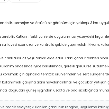
anabilir. Homojen ve örtücü bir görünüm için yaklaşık 3 kat uy
terebilir. Katların farklı yönlerde uygulanması yüzeydeki fırça izler
u ilavesi azar azar ve kontrollü şekilde yapılmalıdır. Kıvam, ku
nlı turkuaz yeşil tonları elde edilir. Farklı çamur renkleri nihai r
llanım öncesinde iyice karıştırılmalı, gerekli görülürse süzülmelid
rumak için aşındırıcı temizlik ürünlerinden ve sert süngerlerden
lanılmalı, çalışma alanı havalandırılmalı ve çocuklar yetişkin g
nda, doğrudan güneş ışığından uzakta ve oda sıcaklığında muhaf
ve matlık seviyesi; kullanılan çamurun rengine, uygulama kalınlığına