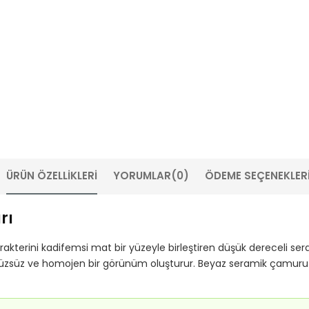
ÜRÜN ÖZELLIKLERI
YORUMLAR
(0)
ÖDEME SEÇENEKLER
rı
rakterini kadifemsi mat bir yüzeyle birleştiren düşük dereceli seram
 pürüzsüz ve homojen bir görünüm oluşturur. Beyaz seramik çamur