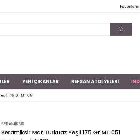
Favorileri
NLER
YENİ ÇIKANLAR
REFSAN ATÖLYELERİ
İND
eşil 175 Gr MT 051
SERAMİKSIR
Seramiksir Mat Turkuaz Yeşil 175 Gr MT 051