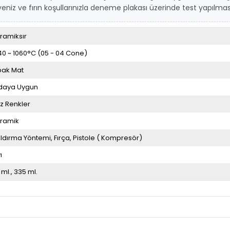
 ve fırın koşullarınızla deneme plakası üzerinde test yapılması 
ramiksır
40 ~ 1060°C (05 - 04 Cone)
ak Mat
daya Uygun
z Renkler
ramik
ldırma Yöntemi
Fırça
Pistole ( Kompresör)
ı
 ml.
335 ml.