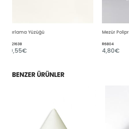
Mezür Polipropilen
R6804
R7510
4,80€
1,8
BENZER ÜRÜNLER
im
dirim