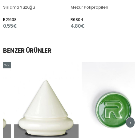
Yüzüğü
Mezür Polipropilen
R6804
R7510
4,80€
1,80€
BENZER ÜRÜNLER
5
rim
ndirim