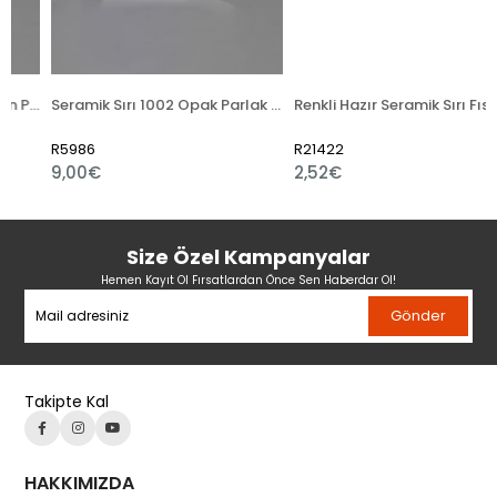
ik Sırı 1001 Transparan Parlak Toz
Seramik Sırı 1002 Opak Parlak Toz
Renkli Hazır Seramik Sırı Fıstık Yeşili 521-5
R5986
R21422
9,00€
2,52€
Size Özel Kampanyalar
Hemen Kayıt Ol Fırsatlardan Önce Sen Haberdar Ol!
Gönder
Takipte Kal
HAKKIMIZDA