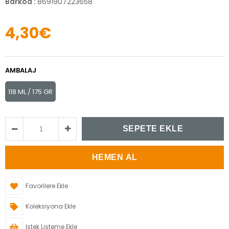
Barkod
:
8691907223658
4,30€
AMBALAJ
118 ML / 175 GR
Favorilere Ekle
Koleksiyona Ekle
İstek Listeme Ekle