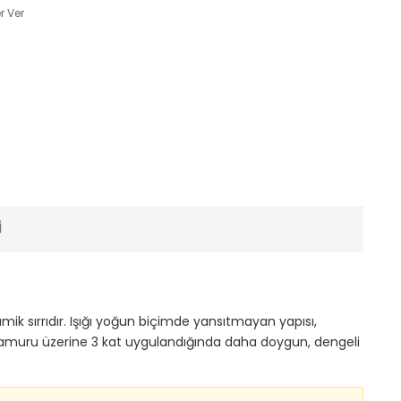
r Ver
I
ik sırrıdır. Işığı yoğun biçimde yansıtmayan yapısı,
 çamuru üzerine 3 kat uygulandığında daha doygun, dengeli