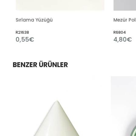
Mezür Polipropilen
R6804
4,80€
BENZER ÜRÜNLER
im
dirim