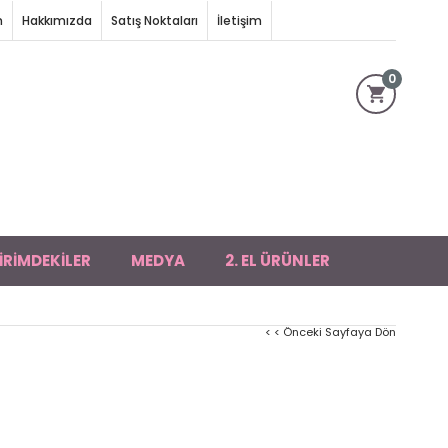
m
Hakkımızda
Satış Noktaları
İletişim
0
İRİMDEKİLER
MEDYA
2. EL ÜRÜNLER
< < Önceki Sayfaya Dön