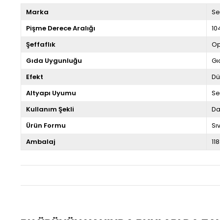
Marka
Se
Pişme Derece Aralığı
10
Şeffaflık
Op
Gıda Uygunluğu
Gı
Efekt
Dü
Altyapı Uyumu
Se
Kullanım Şekli
Da
Ürün Formu
Sıv
Ambalaj
118