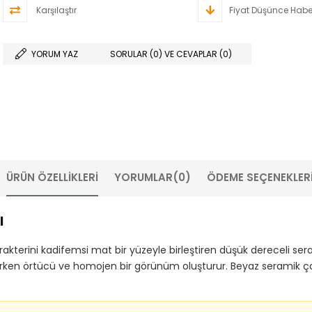
Karşılaştır
Fiyat Düşünce Habe
YORUM YAZ
SORULAR (0) VE CEVAPLAR (0)
ÜRÜN ÖZELLIKLERI
YORUMLAR
(0)
ÖDEME SEÇENEKLER
ı
kterini kadifemsi mat bir yüzeyle birleştiren düşük dereceli seram
tirirken örtücü ve homojen bir görünüm oluşturur. Beyaz seramik