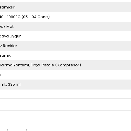
ramiksır
40 ~ 1060°C (05 - 04 Cone)
ak Mat
daya Uygun
z Renkler
ramik
ldırma Yöntemi
Fırça
Pistole ( Kompresör)
ı
 ml.
335 ml.