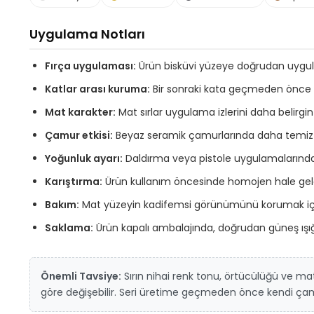
Uygulama Notları
Fırça uygulaması:
Ürün bisküvi yüzeye doğrudan uygulan
Katlar arası kuruma:
Bir sonraki kata geçmeden önce 
Mat karakter:
Mat sırlar uygulama izlerini daha belirgin g
Çamur etkisi:
Beyaz seramik çamurlarında daha temiz ve d
Yoğunluk ayarı:
Daldırma veya pistole uygulamalarında 
Karıştırma:
Ürün kullanım öncesinde homojen hale gelene
Bakım:
Mat yüzeyin kadifemsi görünümünü korumak için aş
Saklama:
Ürün kapalı ambalajında, doğrudan güneş ışı
Önemli Tavsiye:
Sırın nihai renk tonu, örtücülüğü ve mat
göre değişebilir. Seri üretime geçmeden önce kendi çamur