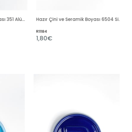
Hazır Çini ve Seramik Boyası 6504 Siyah Tahrir
Sırlama Fırçası
R7238
3,31€