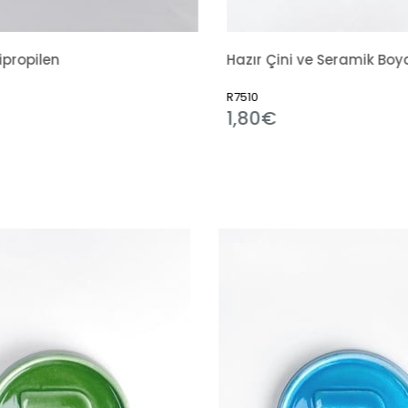
Hazır Çini ve Seramik Boyası 351 Alümina Mavi
R7510
R11184
1,80€
1,80€