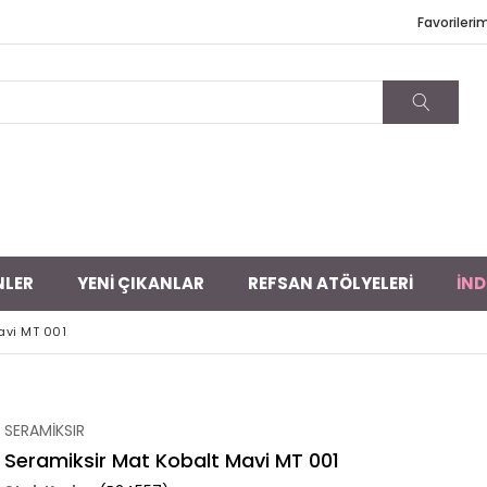
Favorileri
NLER
YENİ ÇIKANLAR
REFSAN ATÖLYELERİ
İND
avi MT 001
SERAMİKSIR
Seramiksir Mat Kobalt Mavi MT 001