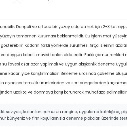
abilir. Dengeli ve örtücü bir yüzey elde etmek için 2-3 kat uygu
yüzeyin tamamen kuruması beklenmelidir. Bu işlem mat yüzeyin
österebilir. Katların farklı yönlerde sürülmesi fırça izlerinin azalt
oygun kobalt mavisi tonları elde edilir. Farklı çamur renkleri nih
su ilavesi azar azar yapılmalı ve uygun akışkanlık deneme uygula
 kadar iyice karıştırılmalıdır. Bekleme sırasında çökelme oluşursa
ındırıcı temizlik ürünlerinden ve sert süngerlerden kaçınılması 
ğından uzakta ve donmaya karşı korunarak muhafaza edilmelidir
lık seviyesi; kullanılan çamurun rengine, uygulama kalınlığına, piş
 bünyeniz ve fırın koşullarınızla deneme plakaları üzerinde test 