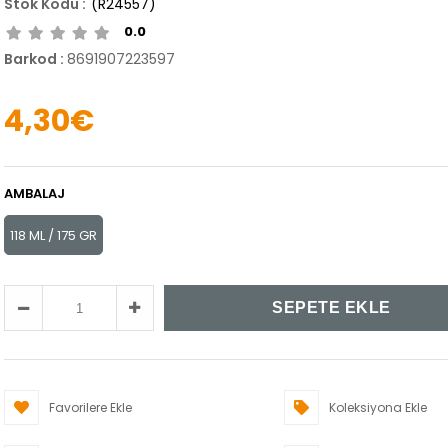
(R24557)
0.0
Barkod
:
8691907223597
4,30€
AMBALAJ
118 ML / 175 GR
Favorilere Ekle
Koleksiyona Ekle