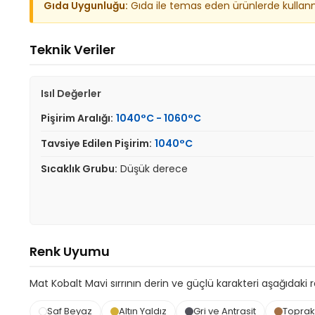
Gıda Uygunluğu:
Gıda ile temas eden ürünlerde kullanma
Teknik Veriler
Isıl Değerler
Pişirim Aralığı:
1040°C - 1060°C
Tavsiye Edilen Pişirim:
1040°C
Sıcaklık Grubu:
Düşük derece
Renk Uyumu
Mat Kobalt Mavi sırrının derin ve güçlü karakteri aşağıdaki r
Saf Beyaz
Altın Yaldız
Gri ve Antrasit
Toprak