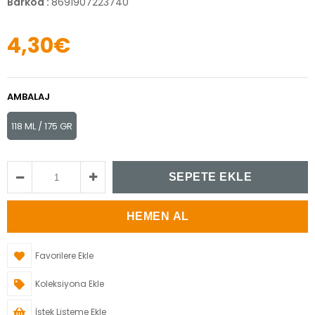
Barkod
:
8691907223740
4,30€
AMBALAJ
118 ML / 175 GR
Favorilere Ekle
Koleksiyona Ekle
İstek Listeme Ekle