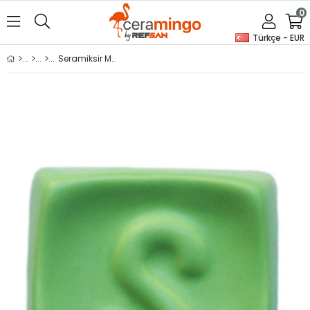
0
Türkçe - EUR
Seramiksir Mat Fıstık Yeşil MT 308