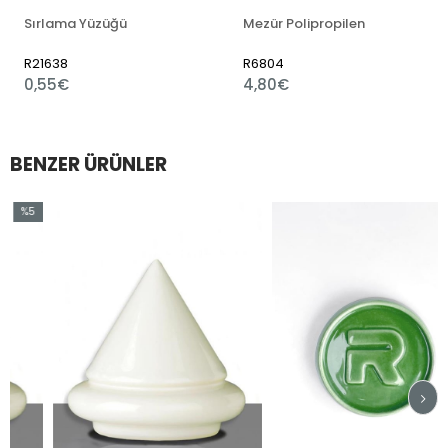
Sırlama Yüzüğü
Mezür Polipropilen
R21638
R6804
0,55€
4,80€
BENZER ÜRÜNLER
5
irim
ndirim