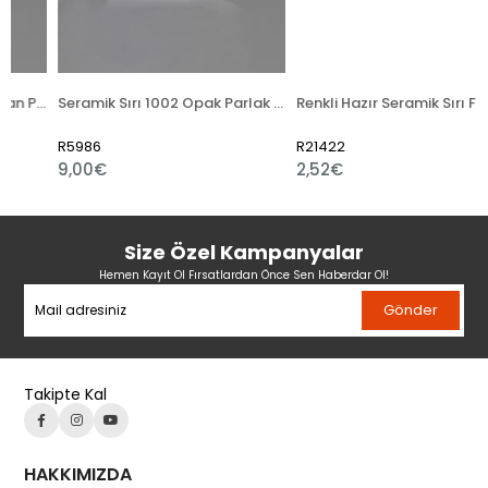
Seramik Sırı 1001 Transparan Parlak Toz
Seramik Sırı 1002 Opak Parlak Toz
Renkli Hazır Seramik Sırı Fıstık Yeşili 521-5
R5986
R21422
9,00€
2,52€
Size Özel Kampanyalar
Hemen Kayıt Ol Fırsatlardan Önce Sen Haberdar Ol!
Gönder
Takipte Kal
HAKKIMIZDA